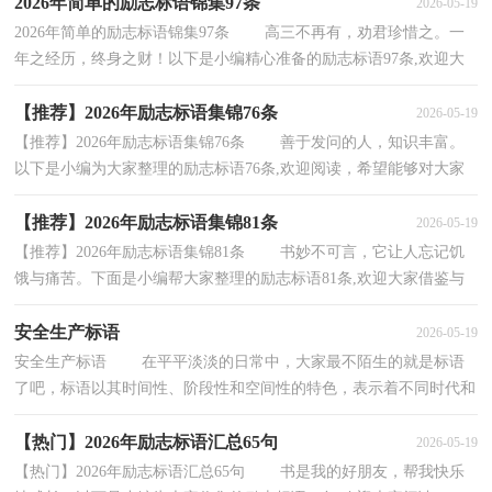
2026年简单的励志标语锦集97条
2026-05-19
2026年简单的励志标语锦集97条 高三不再有，劝君珍惜之。一
年之经历，终身之财！以下是小编精心准备的励志标语97条,欢迎大
家阅读。1、成功，往往住在失败的隔壁！2、明天的希...
【推荐】2026年励志标语集锦76条
2026-05-19
【推荐】2026年励志标语集锦76条 善于发问的人，知识丰富。
以下是小编为大家整理的励志标语76条,欢迎阅读，希望能够对大家
有所帮助。1、等待机会，永远不会比自己创造机会...
【推荐】2026年励志标语集锦81条
2026-05-19
【推荐】2026年励志标语集锦81条 书妙不可言，它让人忘记饥
饿与痛苦。下面是小编帮大家整理的励志标语81条,欢迎大家借鉴与
参考，希望对大家有所帮助。1、高考难，难于上青...
安全生产标语
2026-05-19
安全生产标语 在平平淡淡的日常中，大家最不陌生的就是标语
了吧，标语以其时间性、阶段性和空间性的特色，表示着不同时代和
不同地区人们的生活重点。标语的类型有很多，你都...
【热门】2026年励志标语汇总65句
2026-05-19
【热门】2026年励志标语汇总65句 书是我的好朋友，帮我快乐