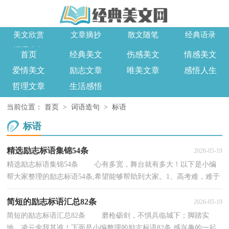
美文欣赏
文章摘抄
散文随笔
经典语录
词语造句
首页
经典美文
伤感美文
情感美文
爱情美文
励志文章
唯美文章
感悟人生
哲理文章
生活感悟
当前位置：
首页
>
词语造句
>
标语
标语
精选励志标语集锦54条
2026-05-19
精选励志标语集锦54条 心有多宽，舞台就有多大！以下是小编
帮大家整理的励志标语54条,希望能够帮助到大家。1、高考难，难于
上青天，精神松散尚不得过，唯有努力可攀援。2、许...
简短的励志标语汇总82条
2026-05-19
简短的励志标语汇总82条 磨枪砺剑，不惧兵临城下；脚踏实
地，凌云舍我其谁！下面是小编整理的励志标语82条,感兴趣的一起