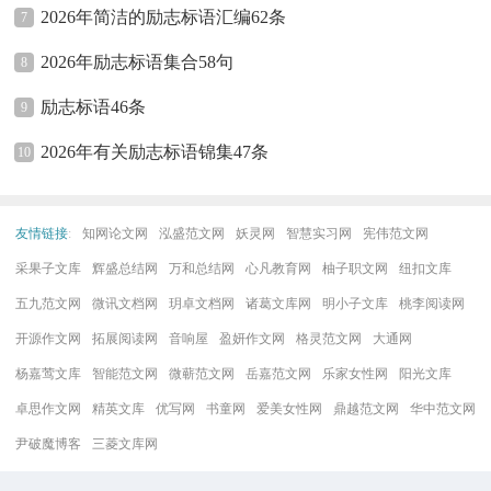
2026年简洁的励志标语汇编62条
7
2026年励志标语集合58句
8
励志标语46条
9
2026年有关励志标语锦集47条
10
友情链接
:
知网论文网
泓盛范文网
妖灵网
智慧实习网
宪伟范文网
采果子文库
辉盛总结网
万和总结网
心凡教育网
柚子职文网
纽扣文库
五九范文网
微讯文档网
玥卓文档网
诸葛文库网
明小子文库
桃李阅读网
开源作文网
拓展阅读网
音响屋
盈妍作文网
格灵范文网
大通网
杨嘉莺文库
智能范文网
微蕲范文网
岳嘉范文网
乐家女性网
阳光文库
卓思作文网
精英文库
优写网
书童网
爱美女性网
鼎越范文网
华中范文网
尹破魔博客
三菱文库网