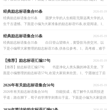
来看看吧。1、人生难得几回搏，此时不搏，何时搏。2、宁...
经典励志标语集合95条
2026-05-19
经典励志标语集合95条 圆梦大学的人生精彩无限远离大学的人
生千古遗憾。下面是小编为大家准备的励志标语95条,欢迎阅读。1、
礼貌是人类共处的金钥匙书是一杯茶，只有细...
经典励志标语集合35条
2026-05-19
经典励志标语集合35条 白日登山望烽火，黄昏饮马傍交河。以
下是小编帮大家整理的励志标语35条,供各位参考。1、高考难，难于
上青天，精神松散尚不得过，唯有努力可攀援。2、...
【推荐】励志标语汇编57句
2026-05-19
【推荐】励志标语汇编57句 书是净化人类头脑的神圣天使。下
面是小编整理的励志标语57句,欢迎大家前来欣赏。1、宁愿做过了后
悔，也不要错过了后悔。2、稳心态，提效率，胜...
2026年有关励志标语集合56句
2026-05-19
2026年有关励志标语集合56句 功能技成，庖丁解牛久练而技进
乎道；路在脚下，荀子劝学博学则青出于蓝。下面是小编为大家提供
的励志标语56句,欢迎阅读，希望能够对大家有所帮...
2026年简洁的励志标语汇编62条
2026-05-19