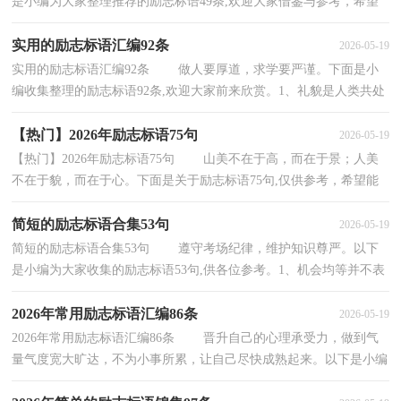
是小编为大家整理推荐的励志标语49条,欢迎大家借鉴与参考，希望
对大家有所帮助。1、高考难，难于上青天，精神松散尚不...
实用的励志标语汇编92条
2026-05-19
实用的励志标语汇编92条 做人要厚道，求学要严谨。下面是小
编收集整理的励志标语92条,欢迎大家前来欣赏。1、礼貌是人类共处
的金钥匙书是一杯茶，只有细细品尝，才能透过苦...
【热门】2026年励志标语75句
2026-05-19
【热门】2026年励志标语75句 山美不在于高，而在于景；人美
不在于貌，而在于心。下面是关于励志标语75句,仅供参考，希望能
够帮助到大家。1、模拟的意义在于如何走下去。2、...
简短的励志标语合集53句
2026-05-19
简短的励志标语合集53句 遵守考场纪律，维护知识尊严。以下
是小编为大家收集的励志标语53句,供各位参考。1、机会均等并不表
示各人驾驭机会的能力相等。高考必胜！2、机...
2026年常用励志标语汇编86条
2026-05-19
2026年常用励志标语汇编86条 晋升自己的心理承受力，做到气
量气度宽大旷达，不为小事所累，让自己尽快成熟起来。以下是小编
为大家准备的励志标语86条,仅供参考，希望能够帮...