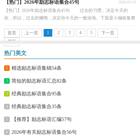
【热门】2026年励志标语集合45句
2026-05-19
【热门】2026年励志标语集合45句 过去的习惯，决定今天的
你，所以，过去的懒惰，决定你今天的一败涂地。下面是小编收集整
理的励志标语45句,欢迎参考。1、选择比努力更重要，处...
1
2
3
4
5
首页
上一页
下一页
尾页
热门美文
精选励志标语集锦54条
1
简短的励志标语汇总82条
2
经典励志标语集合95条
3
经典励志标语集合35条
4
【推荐】励志标语汇编57句
5
2026年有关励志标语集合56句
6