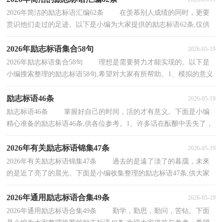
2026年简洁的励志标语汇编62条 在羡慕别人成绩的同时，更要
赏识他们走过的足迹。以下是小编为大家提供的励志标语62条,仅供
参考，希望能够帮助到大家。1、人生难得几回搏...
2026年励志标语集合58句
2026-05-19
2026年励志标语集合58句 理想是需要努力才能实现的。以下是
小编搜索整理的励志标语58句,希望对大家有所帮助。1、模拟的意义
在于如何走下去。2、我只是不想一辈子活...
励志标语46条
2026-05-19
励志标语46条 掌握好自己的时间，活的才有意义。下面是小编
精心准备的励志标语46条,供各位参考。1、许多话在酝酿中丢失了，
就永远没有机会说。高考必胜！2、明天的希望，让...
2026年有关励志标语锦集47条
2026-05-19
2026年有关励志标语锦集47条 過去的是遠了淡了的暮靄，未來
的是近了亮了的晨光。下面是小编收集整理的励志标语47条,供大家
参考借鉴，希望可以帮助到有需要的朋友。1、机...
2026年通用励志标语合集49条
2026-05-19
2026年通用励志标语合集49条 勤学，勤思，勤问，苦钻。下面