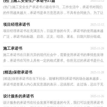
(热门)施工安全生产承诺书15篇
2025-12-12
(热门)施工安全生产承诺书15篇在学习、工作生活中，承诺书对我们
的作用越来越大，承诺书是单方意思表示，不具有合同效力。为了让
您在写承诺书时更加简单方便，以下是小编为大家收集...
项目经理承诺书
2025-12-12
项目经理承诺书在充满活力，日益开放的今天，承诺书的使用越来越
广泛，承诺书由标题、启语、正文、结语、署名、日期六部分组成。
如何写一份恰当的承诺书呢？以下是小编帮大家整理的...
施工承诺书
2025-11-29
施工承诺书在日新月异的现代社会中，需要使用承诺书的事情愈发增
多，承诺书在写作上具有一定的格式要求。你所见过的承诺书是什么
样的呢？下面是小编为大家整理的施工承诺书，欢迎阅...
[精选]保密承诺书
2025-11-28
[精选]保密承诺书在当下社会，能够利用到承诺书的场合越来越多，
承诺书是签署人内心真实意愿的表示，忌搞形式、走过场，忌出于无
奈。怎么写承诺书才能避免踩雷呢？以下是小编为大家收...
设计服务的承诺书
2025-11-26
设计服务的承诺书在社会发展不断提速的今天，我们可以使用承诺书