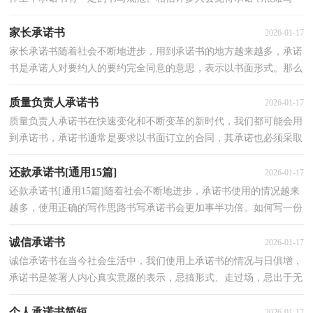
吧，下面是小编为大家整理的诚信承诺书，希望能够帮助...
家长承诺书
2026-01-17
家长承诺书随着社会不断地进步，用到承诺书的地方越来越多，承诺
书是承诺人对要约人的要约完全同意的意思，表示以书面形式。那么
一般承诺书是怎么写的呢？下面是小编为大家整理的家...
质量负责人承诺书
2026-01-17
质量负责人承诺书在快速变化和不断变革的新时代，我们都可能会用
到承诺书，承诺书通常是要求以书面订立的合同，其承诺也必须采取
书面形式。来参考自己需要的承诺书吧！下面是小编收...
还款承诺书[通用15篇]
2026-01-17
还款承诺书[通用15篇]随着社会不断地进步，承诺书使用的情况越来
越多，使用正确的写作思路书写承诺书会更加事半功倍。如何写一份
恰当的承诺书呢？以下是小编整理的还款承诺书，希望...
诚信承诺书
2026-01-17
诚信承诺书在当今社会生活中，我们使用上承诺书的情况与日俱增，
承诺书是签署人内心真实意愿的表示，忌搞形式、走过场，忌出于无
奈。如何写一份恰当的承诺书呢？下面是小编整理的诚信...
个人承诺书简短
2026-01-17