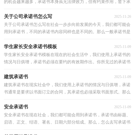
的机会越来越多，承诺书本身虽无法律效力，但有约束作用，签下承
诺书，就得考验诚信。相信许多人会觉得承诺书很难写吧...
关于公司承诺书怎么写
2025-11-26
关于公司承诺书怎么写在社会一步步向前发展的今天，我们都可能会
用到承诺书，不同的承诺书内容同样也是不同的。那么一般承诺书是
怎么写的呢？以下是小编为大家收集的关于公司承诺...
学生家长安全承诺书模板
2025-11-09
学生家长安全承诺书模板在现在的社会生活中，我们使用上承诺书的
情况与日俱增，承诺书必须在要约的有效期作出。你所见过的承诺书
是什么样的呢？下面是小编为大家整理的学生家长安...
建筑承诺书
2025-11-09
建筑承诺书在现实社会中，我们使用上承诺书的情况与日俱增，承诺
书通常是要求以书面订立的合同，其承诺也必须采取书面形式。那么
问题来了，到底应如何写一份恰当的承诺书呢？以下是小...
安全承诺书
2025-11-09
安全承诺书在现在社会，我们都可能会用到承诺书，承诺书由标题、
启语、正文、结语、署名、日期六部分组成。那么，怎么去写承诺书
呢？以下是小编整理的安全承诺书，欢迎大家借鉴与参考...