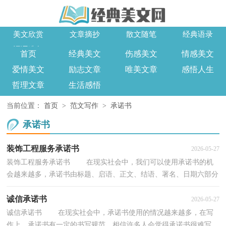
美文欣赏
文章摘抄
散文随笔
经典语录
词语造句
首页
经典美文
伤感美文
情感美文
爱情美文
励志文章
唯美文章
感悟人生
哲理文章
生活感悟
当前位置：
首页
>
范文写作
>
承诺书
承诺书
装饰工程服务承诺书
2026-05-27
装饰工程服务承诺书 在现实社会中，我们可以使用承诺书的机
会越来越多，承诺书由标题、启语、正文、结语、署名、日期六部分
组成。相信写承诺书是一个让许多人都头痛的问...
诚信承诺书
2026-05-27
诚信承诺书 在现实社会中，承诺书使用的情况越来越多，在写
作上，承诺书有一定的书写规范。相信许多人会觉得承诺书很难写