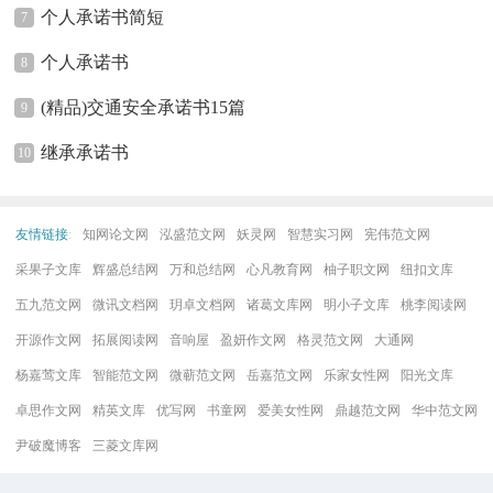
个人承诺书简短
7
个人承诺书
8
(精品)交通安全承诺书15篇
9
继承承诺书
10
友情链接
:
知网论文网
泓盛范文网
妖灵网
智慧实习网
宪伟范文网
采果子文库
辉盛总结网
万和总结网
心凡教育网
柚子职文网
纽扣文库
五九范文网
微讯文档网
玥卓文档网
诸葛文库网
明小子文库
桃李阅读网
开源作文网
拓展阅读网
音响屋
盈妍作文网
格灵范文网
大通网
杨嘉莺文库
智能范文网
微蕲范文网
岳嘉范文网
乐家女性网
阳光文库
卓思作文网
精英文库
优写网
书童网
爱美女性网
鼎越范文网
华中范文网
尹破魔博客
三菱文库网