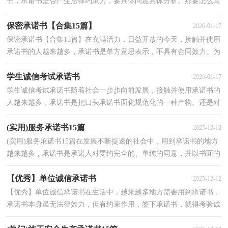
书，承诺书是否产生法律约束力，要具体问题具体分析。那要怎么写
好承诺书呢？下面是小编为大家整理的诚信考试承诺书模...
保密承诺书【合集15篇】
2026-01-17
保密承诺书【合集15篇】在充满活力，日益开放的今天，接触并使用
承诺书的人越来越多，承诺书是单方意思表示，不具有合同效力。为
了让您在写承诺书时更加简单方便，以下是小编为大家整...
学生诚信考试承诺书
2026-01-17
学生诚信考试承诺书随着社会一步步向前发展，接触并使用承诺书的
人越来越多，承诺书是把口头承诺书面化规范化的一种产物。还是对
承诺书一筹莫展吗？以下是小编精心整理的学生诚信...
(实用)服务承诺书15篇
2025-12-12
(实用)服务承诺书15篇在发展不断提速的社会中，用到承诺书的地方
越来越多，承诺书是承诺人对要约完全的、单纯的同意，并以书面的
形式表示。你知道承诺书怎样才能写的好吗？以下是小...
【优秀】单位诚信承诺书
2025-12-12
【优秀】单位诚信承诺书在生活中，越来越多地方需要用到承诺书，
承诺书本身虽无法律效力，但有约束作用，签下承诺书，就得考验诚
信。那要怎么写好承诺书呢？下面是小编精心整理的单位诚...