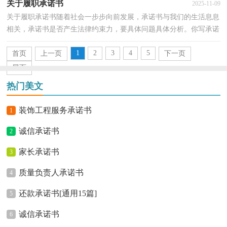
关于履职承诺书
2025-11-09
关于履职承诺书随着社会一步步向前发展，承诺书与我们的生活息息
相关，承诺书是否产生法律约束力，要具体问题具体分析。你写承诺
书时总是没有文字可写？以下是小编精心整理的关于履...
1
2
3
4
5
首页
上一页
下一页
尾页
热门美文
装饰工程服务承诺书
1
诚信承诺书
2
家长承诺书
3
质量负责人承诺书
4
还款承诺书[通用15篇]
5
诚信承诺书
6