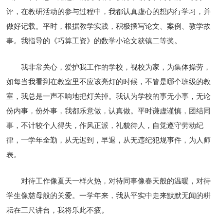
评，在教研活动的参与过程中，我都认真虚心的想内行学习，并
做好记载。平时，根据教学实践，积极撰写论文、案例、教学故
事。我指导的《巧算工资》的数学小论文获镇二等奖。
我非常关心，爱护我工作的学校，视校为家，为集体操劳，
如每当我看到在教室里不应该亮灯的时候，不管是哪个班级的教
室，我总是一声不响地把灯关掉。我认为学校的事无小事，无论
份内事，份外事，我都乐意做，认真做。平时谦虚谨慎，团结同
事，不计较个人得失，作风正派，礼貌待人，自觉遵守劳动纪
律，一学年全勤，从无迟到，早退，从无违纪犯规事件，为人师
表。
对待工作像夏天一样火热，对待同事像春天般的温暖，对待
学生像慈母般的关爱。一学年来，我从平实中走来默默无闻的耕
耘在三尺讲台，我将乐此不疲。