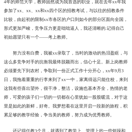
4年的师范大学，教师固然成为我首选的职业，就在去年xx年我
参加了xx、xx、xx和xx四个区的招教考试，与以往的招教条件
比较，由起初的限制xx市各区的户口到如今的部分区面向全国，
形式更加严峻，竞争压力更是咄咄逼人，我还清晰的.记得自己
初始愿望只有一个——考上教师。
努力没有白费，我被xx录取了，当时的激动的热泪盈眶，与
这么多竞争对手的抗衡我最终脱颖而出，信心十足。新上岗教师
必须要先下到农村，争取到一份正式工作十分开心，xx年9月3
日，我拖着重重的行李来到了xx一中，家离得远只能住校，来到
这我有些喜出望外，很干净，整洁，设施也基本齐全，热情的老
师，可爱的孩子们一切的一切都在心里犹如一股股暖流，对于这
里是如此的新鲜，好奇。我梦想着在这里开启一段新的旅程，积
累足够的教学经验，争当美的教师，努力成为优秀教师。
还记得任教3个月，就遇到了教学上、管理上的一些烦躁和