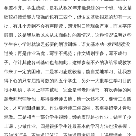
参差不齐。学生成绩，是我从教20年来最悬殊的一个班。语文基
础较好接受能力较强的也有三四个，但语文基础很差的却有一大
批，有几个差到不会有声朗读，朗读时口吃现象严重，而且字序
颠倒，这是我从教以来从未面临过的新情况，这种情况说明这些
学生在小学时就缺乏必要的朗读训练，语文基本功--发声朗读没
过关；再是作业马虎，写字不规范；作文错别字多，写不成句
子。估计其他各科基础也都如此，这样参差不齐的班给常规教学
带来了一定的困难。二是学习态度较差，能自觉地学习、让我放
得下心的只有屈指可数的四五个学生，另外一大批学生学习目的
很不明确，学习上非常被动，完全是帮老师读书，有没弄懂的问
题老师想辅导他，那得要老师去请，请一次还不来，要请三次四
次，才可能姗姗而来。作业要老师三催四催，甚至要留堂才肯动
笔做。三是相当一部分学生很懒，懒的表现是抄作业，钻空子少
上课，少做作业。四是很多学生连最基本的学习方法也没掌握，
不知道听课，不知道记笔记，不知道思考问题，上课愣愣的。这