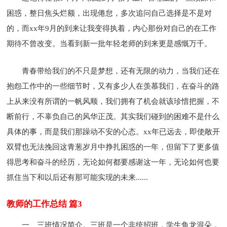
困惑，整日焦头烂额，出现倦怠，多次追问自己选择是不是对
的，而xx年9月的到来让我变得执着，内心那份对自己的在工作
期待不曾改变。当看到新一批年轻老师的到来更是感慨万千。
青春带给我们的不只是梦想，还有无限的动力，当我们还在
抱怨工作中的一些细节时，又有多少人在羡慕我们，在奋斗的路
上从来没有所谓的一帆风顺，我们拥有了机会就该珍惜把握，不
断前行，不辜负自己的风华正茂。其实我们碰到的困难不是什么
具体的事，而是我们那躁动不安的心态。xx年已远去，即使敞开
双臂也无法挽回这青葱岁月中挣扎困惑的一年，但留下了更多值
得思考和奋斗的经历，无论如何都要感谢这一年，无论如何也要
抓住当下和以后还有那可能实现的未来......
教师的工作总结 篇3
一、三班情况简介。三班是一个非统招班，学生鱼龙混朵，