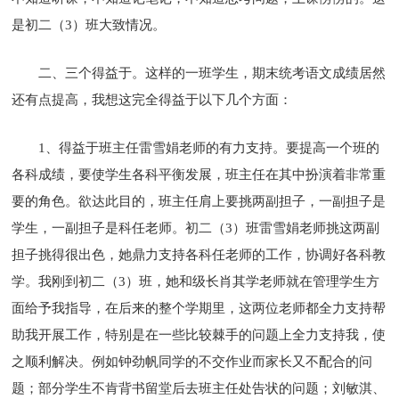
是初二（3）班大致情况。
二、三个得益于。这样的一班学生，期末统考语文成绩居然
还有点提高，我想这完全得益于以下几个方面：
1、得益于班主任雷雪娟老师的有力支持。要提高一个班的
各科成绩，要使学生各科平衡发展，班主任在其中扮演着非常重
要的角色。欲达此目的，班主任肩上要挑两副担子，一副担子是
学生，一副担子是科任老师。初二（3）班雷雪娟老师挑这两副
担子挑得很出色，她鼎力支持各科任老师的工作，协调好各科教
学。我刚到初二（3）班，她和级长肖其学老师就在管理学生方
面给予我指导，在后来的整个学期里，这两位老师都全力支持帮
助我开展工作，特别是在一些比较棘手的问题上全力支持我，使
之顺利解决。例如钟劲帆同学的不交作业而家长又不配合的问
题；部分学生不肯背书留堂后去班主任处告状的问题；刘敏淇、