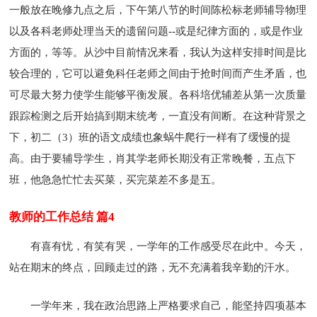
一般放在晚修九点之后，下午第八节的时间陈松标老师辅导物理
以及各科老师处理当天的遗留问题--或是纪律方面的，或是作业
方面的，等等。从沙中目前情况来看，我认为这样安排时间是比
较合理的，它可以避免科任老师之间由于抢时间而产生矛盾，也
可尽最大努力使学生能够平衡发展。各科培优辅差从第一次质量
跟踪检测之后开始搞到期末统考，一直没有间断。在这种背景之
下，初二（3）班的语文成绩也象蜗牛爬行一样有了缓慢的提
高。由于要辅导学生，肖其学老师长期没有正常晚餐，五点下
班，他急急忙忙去买菜，买完菜差不多是五。
教师的工作总结 篇4
有喜有忧，有笑有哭，一学年的工作感受尽在此中。今天，
站在期末的终点，回顾走过的路，无不充满着我辛勤的汗水。
一学年来，我在政治思路上严格要求自己，能坚持四项基本