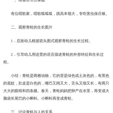
有位唱歌家，唱歌呱呱呱，跳高本领大，专吃害虫保庄稼。
二、观察青蛙的生长图片
1．启发幼儿根据箭头图式观察青蛙的生长过程。
2．引导幼儿用连贯的语言描述青蛙的外形特征和生长过
程。
小结：青蛙是两栖动物，它的背是绿色或土灰色的，有黑色
的底蚊，肚皮是白色的，嘴巴又阔又大，舌头又细又长，有两只
大大的眼睛和四条腿。春天，青蛙妈妈把卵产在水里，再变成大
脑袋长尾巴的小蝌蚪。小蝌蚪再变成青蛙。
三、讨论青蛙与人的关系