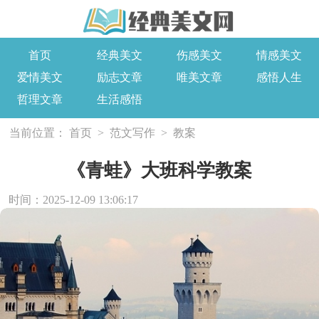
首页
经典美文
伤感美文
情感美文
爱情美文
励志文章
唯美文章
感悟人生
哲理文章
生活感悟
当前位置：
首页
>
范文写作
>
教案
《青蛙》大班科学教案
时间：2025-12-09 13:06:17