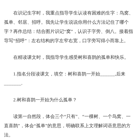
在识记生字时，我重点指导学生认读有困难的生字：鸟窝、
孤单、邻居、招呼。我先让学生说说你用什么方法记住了哪个
字？再作总结：结合图片识记“窝”，认识子字旁、倒八。接着指
导写“招呼”：左右结构的字左窄右宽，口字旁写得小而靠上。
在精读课文时，我指导学生感受树和喜鹊的孤单和快乐。
1.指名分段读课文，填空：树和喜鹊一开始______,后来
_______.
2.树和喜鹊一开始为什么孤单？
读第一自然段，体会三个“只有”、“一棵树、一个鸟窝、一
直喜鹊”，体会“孤单”的意思，明确联系上文理解词语意思的方
法。