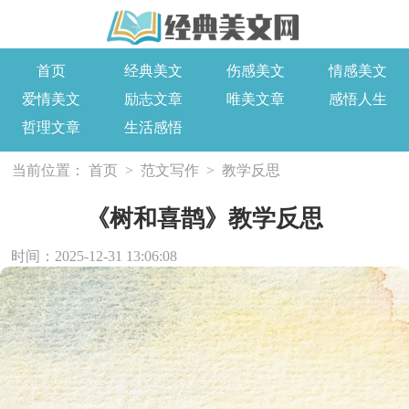
首页
经典美文
伤感美文
情感美文
爱情美文
励志文章
唯美文章
感悟人生
哲理文章
生活感悟
当前位置：
首页
>
范文写作
>
教学反思
《树和喜鹊》教学反思
时间：2025-12-31 13:06:08