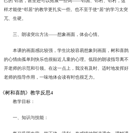
己的`邻居，甚至还可以拓展一些词——邻国、邻村、邻村，这
样才能使“邻居”的教学更扎实一些。也不至于使“居”的学习太突
兀、生硬。
三、朗读突出方法——想象画面，体会心情。
本课的画面感比较强，学生比较容易想象到画面，树和喜鹊
的心情由孤单到快乐也很贴近儿童的心理。低段的朗读指导离不
开老师的示范和引领。在这一点上，我没有及时、适时地发挥好
老师的指导作用，一味地体会读有时也很乏力。
《树和喜鹊》教学反思4
教学目标：
一、知识与技能：