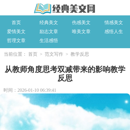
首页
经典美文
伤感美文
情感美文
爱情美文
励志文章
唯美文章
感悟人生
哲理文章
生活感悟
当前位置：
首页
>
范文写作
>
教学反思
从教师角度思考双减带来的影响教学
反思
时间：2026-01-10 06:39:41