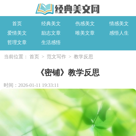
首页
经典美文
伤感美文
情感美文
爱情美文
励志文章
唯美文章
感悟人生
哲理文章
生活感悟
当前位置：
首页
>
范文写作
>
教学反思
《密铺》教学反思
时间：2026-01-11 19:33:11