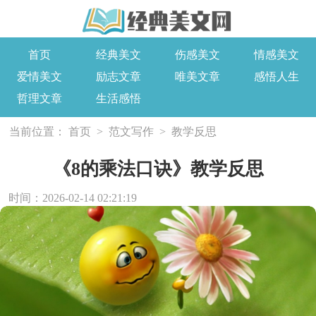
首页
经典美文
伤感美文
情感美文
爱情美文
励志文章
唯美文章
感悟人生
哲理文章
生活感悟
当前位置：
首页
>
范文写作
>
教学反思
《8的乘法口诀》教学反思
时间：2026-02-14 02:21:19