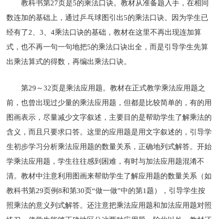
教科书第27页是5的乘法口诀。教材从准备题入手，在相同
数连加的基础上，通过乒乓球图引出5的乘法口诀。因为学生已
经有了2、3、4乘法口诀的基础，教材在这里不再出现连加算
式，也不再一句一句地把5的乘法口诀出全，而是引导学生先算
出乘法算式的得数，再编出乘法口诀。
第29～32页是乘法应用题。教材在正式教学乘法应用题之
前，也曾出现过少量的乘法应用题，但都是比较简单的，有的用
图画表示，尽量减少文字叙述，主要目的是帮助学生了解乘法的
含义，而且只要求口答。这里的应用题是用文字叙述的，引导学
生初步学习分析乘法应用题的数量关系，正确地列式解答。开始
学乘法应用题，学生往往感到困难，有时与加法应用题混淆不
清。教材中注意利用图画来帮助学生了解应用题的数量关系（如
教科书第29页例8和第30页“做一做”中的第1题），引导学生按
照乘法的意义列式解答。还注意把乘法应用题和加法应用题对照