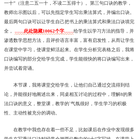
一十”（注意二五一十，不读二五得十）。第三句口诀的教学，
教师出示图以后，可以先指定学生写出乘法算式，并编出口诀。
最后两句口诀可以让学生自己把书上的乘法算式和乘法口诀填完
全，
……此处隐藏10062个字……
给学生以学习方法的指导，并
渗透数学思想方法，且评价语言丰富，富有启发性，从而让学生
在课堂中学习，使课堂鲜活起来。在学生分析完表格之后，我将
口诀编写的部分交给学生完成，学生能很快的将口诀编写出来，
并尝试着背诵。
本节课，我将课堂交给学生，让他们自己通过交流得到结
论，并能很好地阐述出来，同桌相互讨论的过程中，理解8的乘
法口诀的意义，整堂课，教学的`气氛很好，学生学习的积极
性、主动性被充分的调动。
在教学中我也存在着一些不足，比如课后在作业中发现很多
学生在写乘法口诀时经常会把两位数中的“十”字写掉，在课堂上