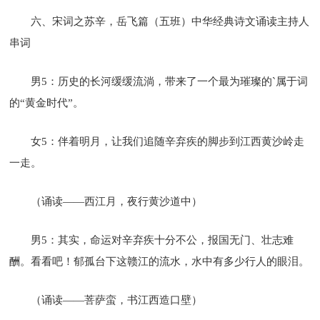
六、宋词之苏辛，岳飞篇（五班）中华经典诗文诵读主持人
串词
男5：历史的长河缓缓流淌，带来了一个最为璀璨的`属于词
的“黄金时代”。
女5：伴着明月，让我们追随辛弃疾的脚步到江西黄沙岭走
一走。
（诵读——西江月，夜行黄沙道中）
男5：其实，命运对辛弃疾十分不公，报国无门、壮志难
酬。看看吧！郁孤台下这赣江的流水，水中有多少行人的眼泪。
（诵读——菩萨蛮，书江西造口壁）