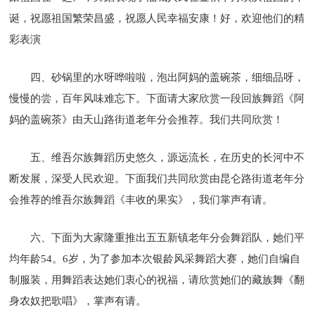
诞，祝愿祖国繁荣昌盛，祝愿人民幸福安康！好，欢迎他们的精
彩表演
四、砂锅里的水呀哗啦啦，泡出阿妈的盖碗茶，细细品呀，
慢慢的尝，百年风味难忘下。下面请大家欣赏一段回族舞蹈《阿
妈的盖碗茶》由天山路街道老年分会推荐。我们共同欣赏！
五、维吾尔族舞蹈历史悠久，源远流长，在历史的长河中不
断发展，深受人民欢迎。下面我们共同欣赏由昆仑路街道老年分
会推荐的维吾尔族舞蹈《丰收的果实》，我们掌声有请。
六、下面为大家隆重推出五五新镇老年分会舞蹈队，她们平
均年龄54。6岁，为了参加本次银龄风采舞蹈大赛，她们自编自
制服装，用舞蹈表达她们衷心的祝福，请欣赏她们的藏族舞《翻
身农奴把歌唱》，掌声有请。