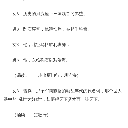
女3：历史的河流撞上三国魏晋的赤壁。
男3：乱石穿空，惊涛怕岸，卷起千堆雪。
女3：他，北征乌桓胜利班师，
男3：他，东临碣石以观沧海。
（诵读。——步出夏门行，观沧海）
女3：曹操，那个军阀割据的动乱年代的代名词，那个世人
眼中的“乱世之奸雄”，却要得天下贤才而一统天下。
（诵读——短歌行）