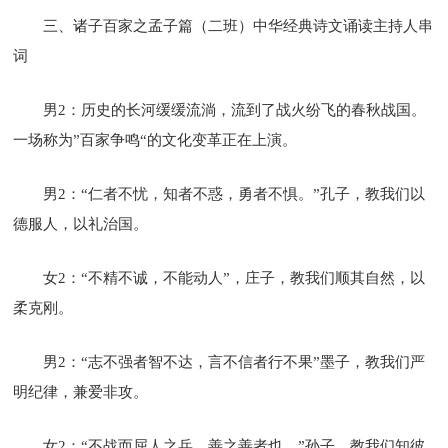
三、诸子百家之孟子篇（二班）中华经典诗文诵读主持人串
词
男2：历史的长河缓缓流淌，流到了战火纷飞的春秋战国。
一场称为”百家争鸣“的文化变革正在上演。
男2：“仁者不忧，知者不惑，勇者不惧。”孔子，教我们以
德服人，以礼治国。
女2：“不精不诚，不能动人”，庄子，教我们顺其自然，以
柔克刚。
男2：“志不强者智不达，言不信者行不果”墨子，教我们严
明纪律，兼爱非攻。
女2：“不战而屈人之兵，善之善者也。”孙子，教我们知彼