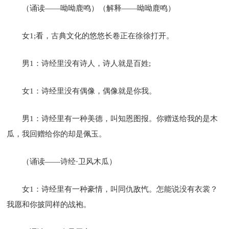
（诵读——呦呦鹿鸣）（解释——呦呦鹿鸣）
女1;看，古典文化的悠悠长卷正在徐徐打开。
男1：诗经里没有诗人，诗人就是百姓;
女1：诗经里没有偶像，偶像就是你我。
男1：诗经里有一种美德，叫知恩图报。你赠送给我的是木
瓜，我回赠给你的却是佩玉。
（诵读——诗经·卫风木瓜）
女1：诗经里有一种豪情，叫同仇敌忾。怎能说没有衣裳？
我愿和你披同样的战袍。