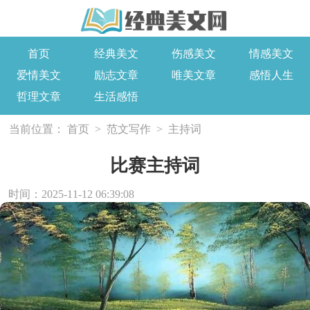
首页
经典美文
伤感美文
情感美文
爱情美文
励志文章
唯美文章
感悟人生
哲理文章
生活感悟
当前位置：
首页
>
范文写作
>
主持词
比赛主持词
时间：2025-11-12 06:39:08