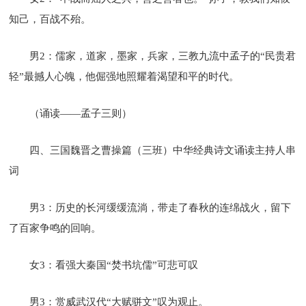
知己，百战不殆。
男2：儒家，道家，墨家，兵家，三教九流中孟子的“民贵君
轻”最撼人心魄，他倔强地照耀着渴望和平的时代。
（诵读——孟子三则）
四、三国魏晋之曹操篇（三班）中华经典诗文诵读主持人串
词
男3：历史的长河缓缓流淌，带走了春秋的连绵战火，留下
了百家争鸣的回响。
女3：看强大秦国“焚书坑儒”可悲可叹
男3：赏威武汉代“大赋骈文”叹为观止。