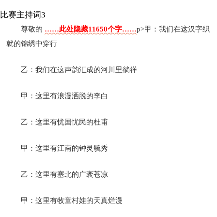
比赛主持词3
尊敬的
……此处隐藏11650个字……
p>甲：我们在这汉字织
就的锦绣中穿行
乙：我们在这声韵汇成的河川里徜徉
甲：这里有浪漫洒脱的李白
乙：这里有忧国忧民的杜甫
甲：这里有江南的钟灵毓秀
乙：这里有塞北的广袤苍凉
甲：这里有牧童村娃的天真烂漫