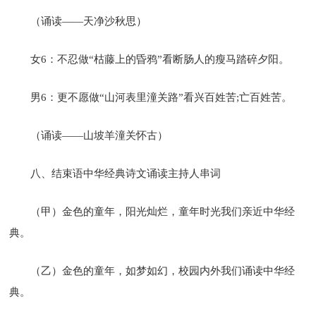
（诵读——天净沙秋思）
女6：不忍做“枯藤上的昏鸦”看断肠人的瘦马踏碎夕阳。
男6：更不愿做“山河表里潼关路”看兴百姓苦;亡百姓苦。
（诵读——山坡羊潼关怀古）
八、结束语中华经典诗文诵读主持人串词
（甲）金色的童年，阳光灿烂，童年时光我们亲近中华经
典。
（乙）金色的童年，如梦如幻，校园内外我们诵读中华经
典。