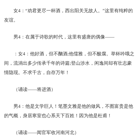
女4：“劝君更尽一杯酒，西出阳关无故人。”这里有纯粹的
友谊。
男4：在属于诗歌的时代，这里有盛唐的偶像——
：女4：他好酒，但不酗酒;他儒雅，但不酸腐。举杯吟哦之
间，流淌出多少传承千年的诗篇;登山涉水，闲逸间却有壮志豪
情隐现。不求千古，自存万年！
（诵读——将进酒）
男4：他是文学巨人！笔墨文雅是他的做风，不图富贵是他
的气概，身居寒室也心系天下百姓！因为他是杜甫！
（诵读——闻官军收河南河北）