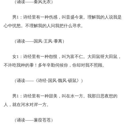
（诵读——秦风无衣）
男1：诗经里有一种伤感，叫昔盛今衰。理解我的人说我是
心中忧愁。不理解我的人问我把什么寻求。
（诵读——国风·王风·黍离）
女1：诗经里有一种怨恨，叫为富不仁。大田鼠呀大田鼠，
不许吃我种的黍！多年辛勤伺候你，你却对我不照顾。
（诵读——《诗经·国风·魏风·硕鼠》）
男1：诗经里有一种甜美，叫在水一方。我那日思夜想的
人，就在河水对岸一方。
（诵读——蒹葭苍苍）