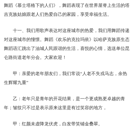
舞蹈《慕士塔格下的人们》，舞蹈表现了在世界屋脊上生活的塔
吉克族姑娘跟老人们热爱自己的家园，享受幸福生活。
十一、我们用歌声表达对这座城市的热爱，我们用舞蹈传递
对这座城市的憧憬。舞蹈《欢乐的克拉玛依》以哈萨克族原生态
舞蹈语汇跳出了油城人民跟谐的生活，喜悦的心情，选送单位昆
仑路街道老年分会。大家欢迎！
甲：亲爱的老年朋友们，我们常说“人老不失戎马志，余热
生辉耀九重”
乙：老年只是青年的开花结果，是一个更成熟更卓越的青
年；皱纹只不过是表示原来这里是有过笑容的地方，
甲：红颜未虚降龙伏虎，白发带笑铺金叠翠。