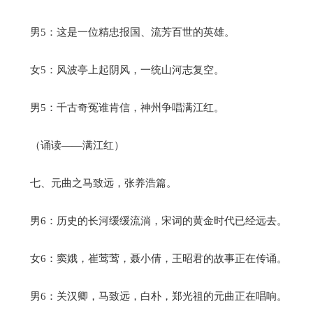
男5：这是一位精忠报国、流芳百世的英雄。
女5：风波亭上起阴风，一统山河志复空。
男5：千古奇冤谁肯信，神州争唱满江红。
（诵读——满江红）
七、元曲之马致远，张养浩篇。
男6：历史的长河缓缓流淌，宋词的黄金时代已经远去。
女6：窦娥，崔莺莺，聂小倩，王昭君的故事正在传诵。
男6：关汉卿，马致远，白朴，郑光祖的元曲正在唱响。