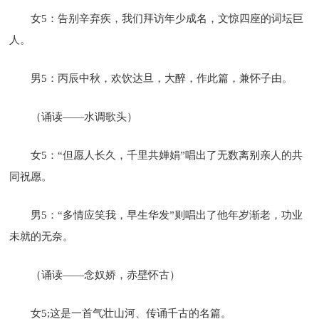
女5：告别辛弃疾，我们拜访年少成名，文惊四座的词坛巨
人。
男5：丙辰中秋，欢饮达旦，大醉，作此篇，兼怀子由。
（诵读——水调歌头）
女5：“但愿人长久，千里共婵娟”唱出了无数离别亲人的共
同祝愿。
男5：“多情应笑我，早生华发”则唱出了他年岁渐老，功业
未就的无奈。
（诵读——念奴娇，赤壁怀古）
女5;这是一首气壮山河、传诵千古的名篇。