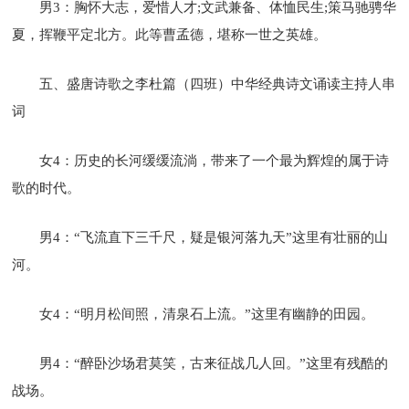
男3：胸怀大志，爱惜人才;文武兼备、体恤民生;策马驰骋华
夏，挥鞭平定北方。此等曹孟德，堪称一世之英雄。
五、盛唐诗歌之李杜篇（四班）中华经典诗文诵读主持人串
词
女4：历史的长河缓缓流淌，带来了一个最为辉煌的属于诗
歌的时代。
男4：“飞流直下三千尺，疑是银河落九天”这里有壮丽的山
河。
女4：“明月松间照，清泉石上流。”这里有幽静的田园。
男4：“醉卧沙场君莫笑，古来征战几人回。”这里有残酷的
战场。