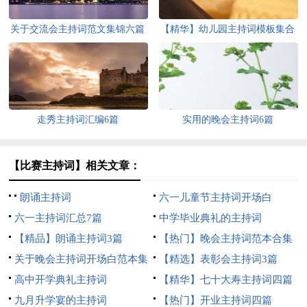
关于交流会主持词范文集锦六篇
【精华】幼儿园主持词模板集合
五篇
走秀主持词汇编6篇
实用的晚会主持词6篇
【比赛主持词】相关文章：
朗诵主持词
六一儿童节主持词开场白
六一主持词汇总7篇
中学毕业典礼的主持词
【精品】朗诵主持词3篇
【热门】晚会主持词范本合集
关于晚会主持词开场白范本集
6篇
【精选】表彰会主持词3篇
锦八篇
高中开学典礼主持词
【精华】七十大寿主持词四篇
九月升学宴的主持词
【热门】开业主持词四篇