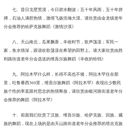
七、昔日戈壁荒漠，今日碧水翻波；五十年风雨，五十年拼
搏，石油人满腔热情，激情飞扬浩瀚大漠。请欣赏由金龙镇老年
分会推荐的哈萨克族舞蹈《激情沙漠》
八、天山南北，瓜果飘香，丰收时节，歌声荡漾；军民一
家，鱼水情深，跟谐欢歌荡漾在希望的田野上。请大家欣赏由胜
利路街道老年分会选送的维吾尔族舞蹈《丰收的铃铛》
九、阿拉木罕什么样，长得不高也不矮，阿拉木罕住在那
里，吐鲁番西360里，维吾尔族舞蹈《阿拉木罕》表现出少数民
族个性的率直跟对思念的热情释放，请欣赏由银河路街道老年分
会推荐的舞蹈《阿拉木罕》
十、前面我们欣赏了汉族、维吾尔族、哈萨克族、回族、藏
族的舞蹈，现在上场的是由天山路街道老年分会推荐的塔吉克族