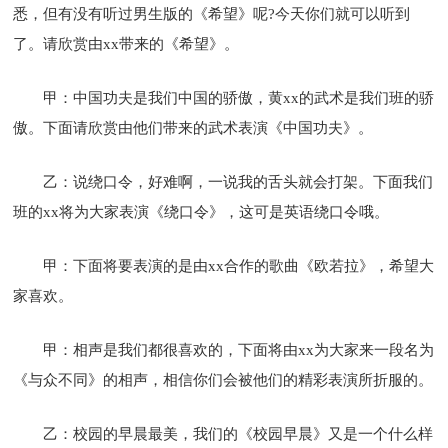
悉，但有没有听过男生版的《希望》呢?今天你们就可以听到
了。请欣赏由xx带来的《希望》。
甲：中国功夫是我们中国的骄傲，黄xx的武术是我们班的骄
傲。下面请欣赏由他们带来的武术表演《中国功夫》。
乙：说绕口令，好难啊，一说我的舌头就会打架。下面我们
班的xx将为大家表演《绕口令》，这可是英语绕口令哦。
甲：下面将要表演的是由xx合作的歌曲《欧若拉》，希望大
家喜欢。
甲：相声是我们都很喜欢的，下面将由xx为大家来一段名为
《与众不同》的相声，相信你们会被他们的精彩表演所折服的。
乙：校园的早晨最美，我们的《校园早晨》又是一个什么样