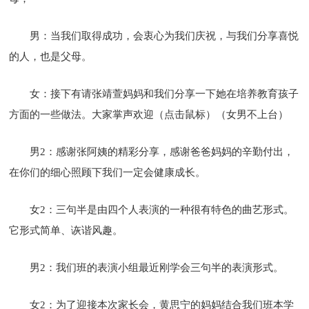
男：当我们取得成功，会衷心为我们庆祝，与我们分享喜悦
的人，也是父母。
女：接下有请张靖萱妈妈和我们分享一下她在培养教育孩子
方面的一些做法。大家掌声欢迎（点击鼠标）（女男不上台）
男2：感谢张阿姨的精彩分享，感谢爸爸妈妈的辛勤付出，
在你们的细心照顾下我们一定会健康成长。
女2：三句半是由四个人表演的一种很有特色的曲艺形式。
它形式简单、诙谐风趣。
男2：我们班的表演小组最近刚学会三句半的表演形式。
女2：为了迎接本次家长会，黄思宁的妈妈结合我们班本学