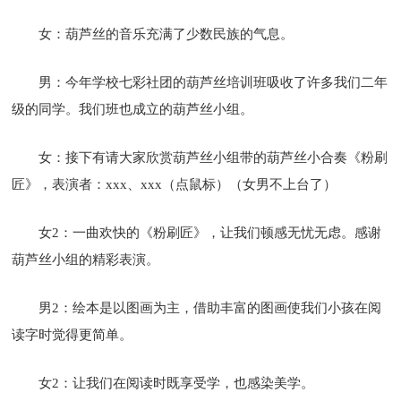
女：葫芦丝的音乐充满了少数民族的气息。
男：今年学校七彩社团的葫芦丝培训班吸收了许多我们二年
级的同学。我们班也成立的葫芦丝小组。
女：接下有请大家欣赏葫芦丝小组带的葫芦丝小合奏《粉刷
匠》，表演者：xxx、xxx（点鼠标）（女男不上台了）
女2：一曲欢快的《粉刷匠》，让我们顿感无忧无虑。感谢
葫芦丝小组的精彩表演。
男2：绘本是以图画为主，借助丰富的图画使我们小孩在阅
读字时觉得更简单。
女2：让我们在阅读时既享受学，也感染美学。