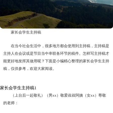
家长会学生主持稿
在当今社会生活中，很多地方都会使用到主持稿，主持稿是
主持人在会议或是节目当中串联各环节的稿件。怎样写主持稿才
能更好地发挥其做用呢？下面是小编精心整理的家长会学生主持
稿，仅供参考，欢迎大家阅读。
家长会学生主持稿1
（上台后一起敬礼）（男xx）敬爱叔叔阿姨（女xx）尊敬
的老师：