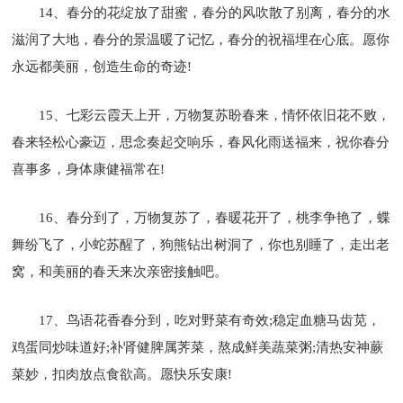
14、春分的花绽放了甜蜜，春分的风吹散了别离，春分的水
滋润了大地，春分的景温暖了记忆，春分的祝福埋在心底。愿你
永远都美丽，创造生命的奇迹!
15、七彩云霞天上开，万物复苏盼春来，情怀依旧花不败，
春来轻松心豪迈，思念奏起交响乐，春风化雨送福来，祝你春分
喜事多，身体康健福常在!
16、春分到了，万物复苏了，春暖花开了，桃李争艳了，蝶
舞纷飞了，小蛇苏醒了，狗熊钻出树洞了，你也别睡了，走出老
窝，和美丽的春天来次亲密接触吧。
17、鸟语花香春分到，吃对野菜有奇效;稳定血糖马齿苋，
鸡蛋同炒味道好;补肾健脾属荠菜，熬成鲜美蔬菜粥;清热安神蕨
菜妙，扣肉放点食欲高。愿快乐安康!