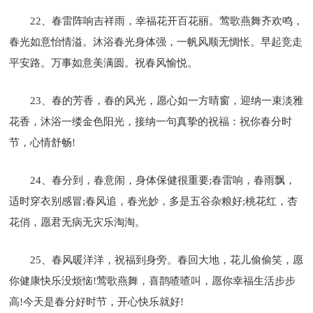
22、春雷阵响吉祥雨，幸福花开百花丽。莺歌燕舞齐欢鸣，
春光如意怡情溢。沐浴春光身体强，一帆风顺无惆怅。早起竞走
平安路。万事如意美满圆。祝春风愉悦。
23、春的芳香，春的风光，愿心如一方晴窗，迎纳一束淡雅
花香，沐浴一缕金色阳光，接纳一句真挚的祝福：祝你春分时
节，心情舒畅!
24、春分到，春意闹，身体保健很重要;春雷响，春雨飘，
适时穿衣别感冒;春风追，春光妙，多是五谷杂粮好;桃花红，杏
花俏，愿君无病无灾乐淘淘。
25、春风暖洋洋，祝福到身旁。春回大地，花儿偷偷笑，愿
你健康快乐没烦恼!莺歌燕舞，喜鹊喳喳叫，愿你幸福生活步步
高!今天是春分好时节，开心快乐就好!