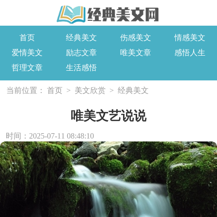
首页
经典美文
伤感美文
情感美文
爱情美文
励志文章
唯美文章
感悟人生
哲理文章
生活感悟
当前位置：
首页
>
美文欣赏
>
经典美文
唯美文艺说说
时间：2025-07-11 08:48:10