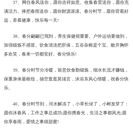
37、网住春风送你，愿你吉祥如意。收集春雷送你，愿你充
满活力。捧把春雨送你，愿你财源滚滚。春分时节，愿你背着好
远，牵着健康，快乐每一天!
38、春分翩翩已驾到，养生保健很重要。户外运动要做到，
加强锻炼不感冒。饮食清淡把肝保，五谷杂粮是个宝。敞开胸怀
多欢笑，春来一切都安好。春分快乐!
39、春分时节分冷暖，留意饮食勤锻炼，细水长流才赚钱，
保重身体最枢纽，抽空逛逛莫须言，沐浴东风心情暖，祝春分快
乐。
40、春分时节到，河水解冻了，小草长绿了，小树发芽了：
愿你沐春风，工作之事总成功;愿你携春光，生活之事都风光;愿
你享春雨，爱情之事很甜蜜!