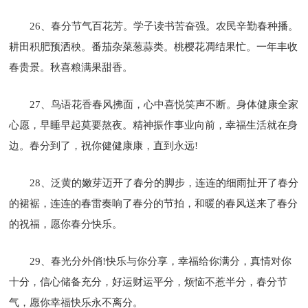
26、春分节气百花芳。学子读书苦奋强。农民辛勤春种播。
耕田积肥预洒秧。番茄杂菜葱蒜类。桃樱花凋结果忙。一年丰收
春贵景。秋喜粮满果甜香。
27、鸟语花香春风拂面，心中喜悦笑声不断。身体健康全家
心愿，早睡早起莫要熬夜。精神振作事业向前，幸福生活就在身
边。春分到了，祝你健健康康，直到永远!
28、泛黄的嫩芽迈开了春分的脚步，连连的细雨扯开了春分
的裙裾，连连的春雷奏响了春分的节拍，和暖的春风送来了春分
的祝福，愿你春分快乐。
29、春光分外俏!快乐与你分享，幸福给你满分，真情对你
十分，信心储备充分，好运财运平分，烦恼不惹半分，春分节
气，愿你幸福快乐永不离分。