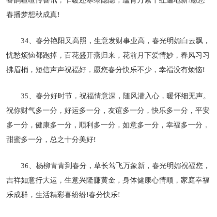
春播梦想秋成真!
34、春分艳阳又高照，生意发财事业高，春光明媚白云飘，
忧愁烦恼都跑掉，百花盛开燕归来，花前月下爱情妙，春风习习
拂眉梢，短信声声祝福好，愿您春分快乐不少，幸福没有烦恼!
35、春分好时节，祝福情意深，随风潜入心，暖怀细无声。
祝你财气多一分，好运多一分，友谊多一分，快乐多一分，平安
多一分，健康多一分，顺利多一分，如意多一分，幸福多一分，
甜蜜多一分，总之十分美好!
36、杨柳青青到春分，草长莺飞万象新，春光明媚祝福您，
吉祥如意行大运，生意兴隆赚黄金，身体健康心情顺，家庭幸福
乐成群，生活精彩喜纷纷!春分快乐!