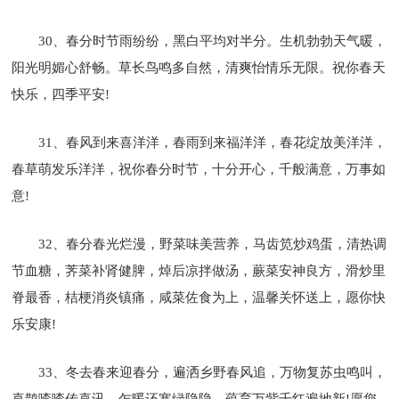
30、春分时节雨纷纷，黑白平均对半分。生机勃勃天气暖，
阳光明媚心舒畅。草长鸟鸣多自然，清爽怡情乐无限。祝你春天
快乐，四季平安!
31、春风到来喜洋洋，春雨到来福洋洋，春花绽放美洋洋，
春草萌发乐洋洋，祝你春分时节，十分开心，千般满意，万事如
意!
32、春分春光烂漫，野菜味美营养，马齿笕炒鸡蛋，清热调
节血糖，荠菜补肾健脾，焯后凉拌做汤，蕨菜安神良方，滑炒里
脊最香，桔梗消炎镇痛，咸菜佐食为上，温馨关怀送上，愿你快
乐安康!
33、冬去春来迎春分，遍洒乡野春风追，万物复苏虫鸣叫，
喜鹊喳喳传喜讯，乍暖还寒绿隐隐，蕴育万紫千红遍地新!愿您