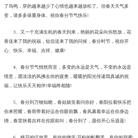
了鸟鸣，穿的越来越少了心情也越来越放松了。但春天天气多
变，请多多保重身体。祝你春分节气快乐!
3、又一个充满生机的春天到来，艳丽的花朵向你怒放，花
香送来了我的祝福，短信送来了我的问候，春分时节，祝你开
心、快乐、幸福、吉祥、健康!
4、春分节气悄然而至，多变的永远是天气，不变的永远是
情意，愿淡淡的风拂去你的疲惫，暖暖的阳光传递我真诚的祝
福，让快乐天天相伴!幸福终相随!
5、春分到万物知晓，春姑娘笑着问你好，春阳拉着快乐把
你来照耀，春雨带着好运在你眼前飘，春风裹着幸运在你身边
绕，春雷挟着吉祥在你跟前叫，春分到了，愿你开心乐逍遥!
6、桃花的绽放里，有你的微笑;花粉的酝酿里，有你的甜蜜;