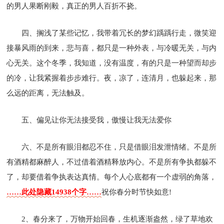
的男人果断刚毅，真正的男人百折不挠。
四、搁浅了某些记忆，我带着冗长的梦幻踽踽行走，微笑迎
接暴风雨的到来，悲与喜，都只是一种外表，与冷暖无关，与内
心无关。这个冬季，我知道，没有温度，有的只是一种望而却步
的冷，让我紧握着步步难行。夜，凉了，连清月，也躲起来，那
么远的距离，无法触及。
五、偏见让你无法接受我，傲慢让我无法爱你
六、不是所有眼泪都忍不住，只是借眼泪发泄情绪。不是所
有酒精都麻醉人，不过借着酒精释放内心。不是所有争执都躲不
了，却要借着争执表达真情。每个人心底都有一个虚弱的角落，
……此处隐藏14938个字……
祝你春分时节快如意!
2、春分来了，万物开始回春，生机逐渐盎然，绿了草地欢