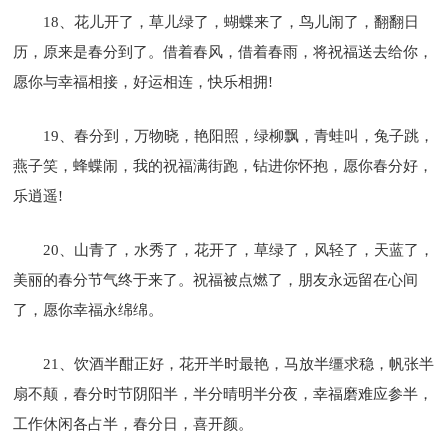
18、花儿开了，草儿绿了，蝴蝶来了，鸟儿闹了，翻翻日
历，原来是春分到了。借着春风，借着春雨，将祝福送去给你，
愿你与幸福相接，好运相连，快乐相拥!
19、春分到，万物晓，艳阳照，绿柳飘，青蛙叫，兔子跳，
燕子笑，蜂蝶闹，我的祝福满街跑，钻进你怀抱，愿你春分好，
乐逍遥!
20、山青了，水秀了，花开了，草绿了，风轻了，天蓝了，
美丽的春分节气终于来了。祝福被点燃了，朋友永远留在心间
了，愿你幸福永绵绵。
21、饮酒半酣正好，花开半时最艳，马放半缰求稳，帆张半
扇不颠，春分时节阴阳半，半分晴明半分夜，幸福磨难应参半，
工作休闲各占半，春分日，喜开颜。