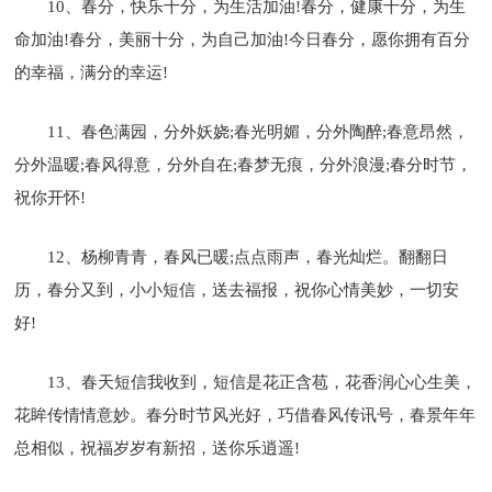
10、春分，快乐十分，为生活加油!春分，健康十分，为生
命加油!春分，美丽十分，为自己加油!今日春分，愿你拥有百分
的幸福，满分的幸运!
11、春色满园，分外妖娆;春光明媚，分外陶醉;春意昂然，
分外温暖;春风得意，分外自在;春梦无痕，分外浪漫;春分时节，
祝你开怀!
12、杨柳青青，春风已暖;点点雨声，春光灿烂。翻翻日
历，春分又到，小小短信，送去福报，祝你心情美妙，一切安
好!
13、春天短信我收到，短信是花正含苞，花香润心心生美，
花眸传情情意妙。春分时节风光好，巧借春风传讯号，春景年年
总相似，祝福岁岁有新招，送你乐逍遥!