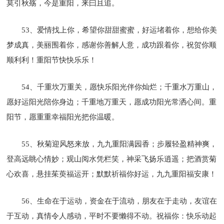
莫引秋殇，今是重阳，来曰且追。
53、爱情找上你，希望你甜甜蜜蜜，好运堵着你，想给你美
梦成真，美丽围着你，感谢你善解人意，成功跟着你，祝贺你顺
顺利利！重阳节快快乐乐！
54、千重坎万重关，愿快乐阳光伴你灿烂；千重水万重山，
愿好运阳光陪你身边；千重地万重天，愿成功阳光常洒心间。重
阳节，愿重重幸福阳光把你温暖。
55、秋菊迎风怒来放，九九重阳满园香；步履轻盈精神爽，
登高远眺心情妙；观山阅水凭栏笑，神采飞扬乐逍遥；把酒赏菊
心欢喜，悬挂茱萸福运开；默默祈福你好运，九九重阳福安康！
56、生命在于运动，资金在于流动，朋友在于走动，友谊在
于互动，真情令人感动，平时不要懒得不动。祝福你：快乐动起