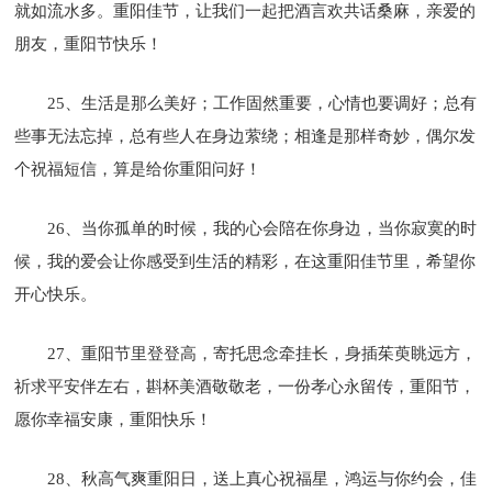
就如流水多。重阳佳节，让我们一起把酒言欢共话桑麻，亲爱的
朋友，重阳节快乐！
25、生活是那么美好；工作固然重要，心情也要调好；总有
些事无法忘掉，总有些人在身边萦绕；相逢是那样奇妙，偶尔发
个祝福短信，算是给你重阳问好！
26、当你孤单的时候，我的心会陪在你身边，当你寂寞的时
候，我的爱会让你感受到生活的精彩，在这重阳佳节里，希望你
开心快乐。
27、重阳节里登登高，寄托思念牵挂长，身插茱萸眺远方，
祈求平安伴左右，斟杯美酒敬敬老，一份孝心永留传，重阳节，
愿你幸福安康，重阳快乐！
28、秋高气爽重阳日，送上真心祝福星，鸿运与你约会，佳