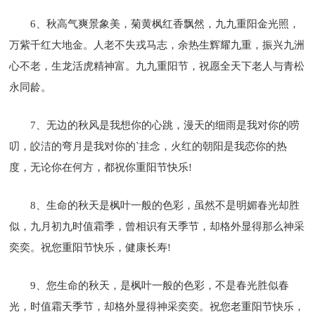
6、秋高气爽景象美，菊黄枫红香飘然，九九重阳金光照，
万紫千红大地金。人老不失戎马志，余热生辉耀九重，振兴九洲
心不老，生龙活虎精神富。九九重阳节，祝愿全天下老人与青松
永同龄。
7、无边的秋风是我想你的心跳，漫天的细雨是我对你的唠
叨，皎洁的弯月是我对你的`挂念，火红的朝阳是我恋你的热
度，无论你在何方，都祝你重阳节快乐!
8、生命的秋天是枫叶一般的色彩，虽然不是明媚春光却胜
似，九月初九时值霜季，曾相识有天季节，却格外显得那么神采
奕奕。祝您重阳节快乐，健康长寿!
9、您生命的秋天，是枫叶一般的色彩，不是春光胜似春
光，时值霜天季节，却格外显得神采奕奕。祝您老重阳节快乐，