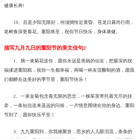
健康长寿!
10、且是夕阳无限好，何须惆怅近黄昏。苍龙日暮尚行雨，
老树春深更着花。重阳将至，祝你节日快乐，身体康健。
描写九月九日的重阳节的美文佳句2
1、摘一束菊花送你，愿你永远是美丽的仙女，把最深的祝
福揉进重阳糕，祝你一生都幸福，再喝一杯友谊酿制的酒，愿我
们都醉在这美好的季节里，重阳节快乐！
2、一束金菊包含着无限的思念，一株茱萸寄托着无尽的挂
牵，一条短信送来遥远的问候，一片情意围绕在你的身边。重阳
节到了，愿你快乐平安！
3、九九重阳到，你我难聚首，思乡的人儿眼泪流，条条的