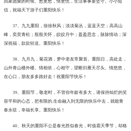
回家团聚的时候。愁更愁，情更忧，生活事事要坚守。小小短
信，祝福天下游子们重阳快乐！
37、九九重阳，徐徐秋风；淡淡菊丛，蓝蓝天空；高高山
峰，奕奕青松；殷殷关怀，皎皎月中；盈盈思念，脉脉情动；深
深祝福，款款轻送。重阳快乐！
38、九月九，菊花酒，梦中老友常聚首。重阳日，高处走，
山外青山楼外楼。情相依，心相守，望断归雁天尽头。情悠悠，
在心口，朋友多多路好走！祝重阳节快乐！
39、重阳节，敬老时，不管你年龄有多大，请保持灿烂的笑
容平和的心态，把有限的.生命融入到无限的快乐中去，就能青
春永驻，幸福长享。重阳快乐！
40、秋天的重阳不公是春光胜似春光，时值霜天季节，却格