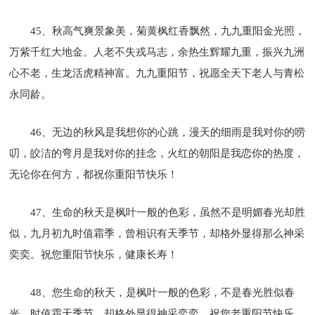
45、秋高气爽景象美，菊黄枫红香飘然，九九重阳金光照，
万紫千红大地金。人老不失戎马志，余热生辉耀九重，振兴九洲
心不老，生龙活虎精神富。九九重阳节，祝愿全天下老人与青松
永同龄。
46、无边的秋风是我想你的心跳，漫天的细雨是我对你的唠
叨，皎洁的弯月是我对你的挂念，火红的朝阳是我恋你的热度，
无论你在何方，都祝你重阳节快乐！
47、生命的秋天是枫叶一般的色彩，虽然不是明媚春光却胜
似，九月初九时值霜季，曾相识有天季节，却格外显得那么神采
奕奕。祝您重阳节快乐，健康长寿！
48、您生命的秋天，是枫叶一般的色彩，不是春光胜似春
光，时值霜天季节，却格外显得神采奕奕。祝您老重阳节快乐，