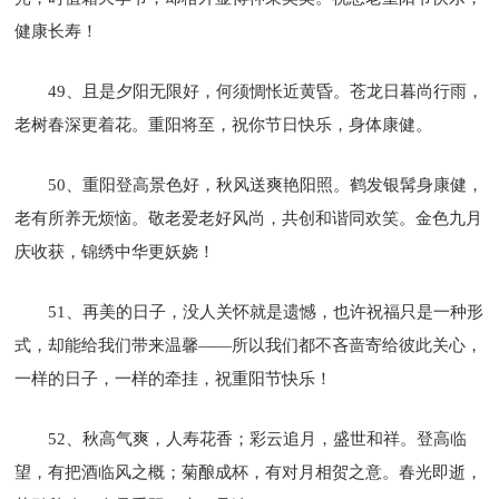
健康长寿！
49、且是夕阳无限好，何须惆怅近黄昏。苍龙日暮尚行雨，
老树春深更着花。重阳将至，祝你节日快乐，身体康健。
50、重阳登高景色好，秋风送爽艳阳照。鹤发银髯身康健，
老有所养无烦恼。敬老爱老好风尚，共创和谐同欢笑。金色九月
庆收获，锦绣中华更妖娆！
51、再美的日子，没人关怀就是遗憾，也许祝福只是一种形
式，却能给我们带来温馨——所以我们都不吝啬寄给彼此关心，
一样的日子，一样的牵挂，祝重阳节快乐！
52、秋高气爽，人寿花香；彩云追月，盛世和祥。登高临
望，有把酒临风之概；菊酿成杯，有对月相贺之意。春光即逝，