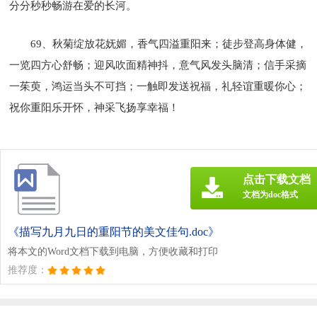
分分秒秒畅游在爱的长河。
69、秋菊绽放花妩媚，香气四溢重阳来；徒步登高身体健，
一览四方心舒畅；迎风吹面精神抖，意气风发头脑清；信手采摘
一茱萸，鸿运当头不可挡；一触即发送祝福，礼轻谊重暖你心；
祝你重阳乐开怀，神采飞扬享幸福！
点击下载文档
文档为doc格式
《描写九月九日的重阳节的美文佳句.doc》
将本文的Word文档下载到电脑，方便收藏和打印
推荐度：