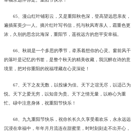
65、漫山红叶铺彩云，又是重阳秋色深，登高望远思亲友，
遍插茱萸少一人。摘片红叶写书信，托与秋风寄亲人，霜重色更
浓，久别的思念比海深，重阳节，遥祝远方的您平安幸福。
66、秋就是一个多思的季节，牵系着想你的心灵。窗前风干
的落叶是记忆的书签，是整个秋天的精美收藏，我沉醉在诗的意
境里，把对你重阳的祝福埋藏在心灵深处！
67、天下之友无数，以投缘为佳。天下之谊无尽，以适己为
悦。天下之爱无穷，以知音为贵。天下之情无量，以称心为重
忙。碌中注意身体，祝重阳节快乐！
68、九九重阳节快乐，祝你长长久久享受着欢乐，永永远远
沉浸在幸福中，年年月月流连在甜蜜里，时时刻刻走不出开心，