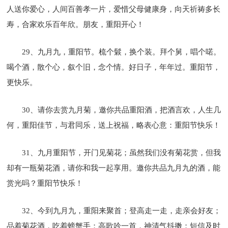
人送你爱心，人间百善孝一片，爱惜父母健康身，向天祈祷多长
寿，合家欢乐百年欣。朋友，重阳开心！
29、九月九，重阳节。梳个鬏，换个装。拜个舅，唱个喏。
喝个酒，散个心，叙个旧，念个情。好日子，年年过。重阳节，
更快乐。
30、请你去赏九月菊，邀你共品重阳酒，把酒言欢，人生几
何，重阳佳节，与君同乐，送上祝福，略表心意：重阳节快乐！
31、九月重阳节，开门见菊花；虽然我们没有菊花赏，但我
却有一瓶菊花酒，请你和我一起享用。邀你共品九月九的酒，能
赏光吗？重阳节快乐！
32、今到九月九，重阳来聚首；登高走一走，走亲会好友；
品着菊花酒，吃着螃蟹手；高歌吟一首，神清气抖擞；短信及时