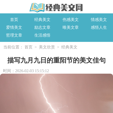
首页
经典美文
伤感美文
情感美文
爱情美文
励志文章
唯美文章
感悟人生
哲理文章
生活感悟
当前位置：
首页
>
美文欣赏
>
经典美文
描写九月九日的重阳节的美文佳句
时间：2026-02-03 15:15:12