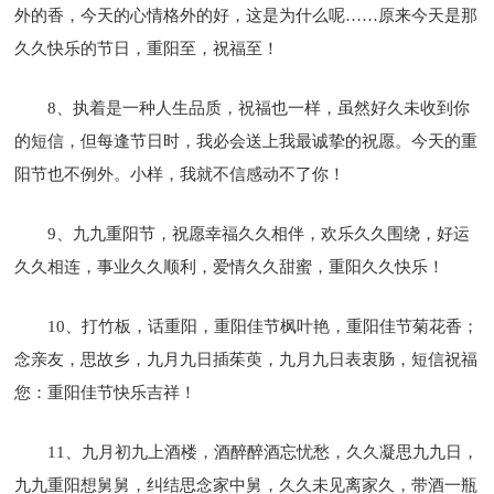
外的香，今天的心情格外的好，这是为什么呢……原来今天是那
久久快乐的节日，重阳至，祝福至！
8、执着是一种人生品质，祝福也一样，虽然好久未收到你
的短信，但每逢节日时，我必会送上我最诚挚的祝愿。今天的重
阳节也不例外。小样，我就不信感动不了你！
9、九九重阳节，祝愿幸福久久相伴，欢乐久久围绕，好运
久久相连，事业久久顺利，爱情久久甜蜜，重阳久久快乐！
10、打竹板，话重阳，重阳佳节枫叶艳，重阳佳节菊花香；
念亲友，思故乡，九月九日插茱萸，九月九日表衷肠，短信祝福
您：重阳佳节快乐吉祥！
11、九月初九上酒楼，酒醉醉酒忘忧愁，久久凝思九九日，
九九重阳想舅舅，纠结思念家中舅，久久未见离家久，带酒一瓶