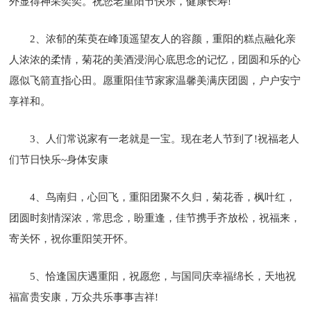
外显得神采奕奕。祝您老重阳节快乐，健康长寿!
2、浓郁的茱萸在峰顶遥望友人的容颜，重阳的糕点融化亲
人浓浓的柔情，菊花的美酒浸润心底思念的记忆，团圆和乐的心
愿似飞箭直指心田。愿重阳佳节家家温馨美满庆团圆，户户安宁
享祥和。
3、人们常说家有一老就是一宝。现在老人节到了!祝福老人
们节日快乐~身体安康
4、鸟南归，心回飞，重阳团聚不久归，菊花香，枫叶红，
团圆时刻情深浓，常思念，盼重逢，佳节携手齐放松，祝福来，
寄关怀，祝你重阳笑开怀。
5、恰逢国庆遇重阳，祝愿您，与国同庆幸福绵长，天地祝
福富贵安康，万众共乐事事吉祥!