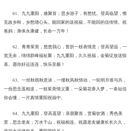
61、九九重阳，难聚首；思乡游子，有愁忧。登高临望，惟
见故乡秋，乡愁绕心头。能回家的送祝福，不能回的信传情。祝
爸妈：身体永康健，长命一万年！
62、青青茱萸，悠悠我心，暂折一枝表情意；登高望远，一
览无余，绵绵群峰福祉聚；九九重阳，久久祝福，金菊绽放送惊
喜。愿你好运连连，快乐至极！
63、一丝秋雨秋意浓，一缕秋风秋情动，一轮明月谁与共，
一份思念遥相送，一枝茱萸情义重，一朵菊花香入梦，一条短信
你会懂，一片真情重阳祝福中。
64、九九重阳，登高遥望；亲朋聚首，赏菊饮酒；秀色美
景，思念老友；万水千山，祝福相连。祝愿老友健康长长久久，
幸福永远伴你走。重阳节快乐！