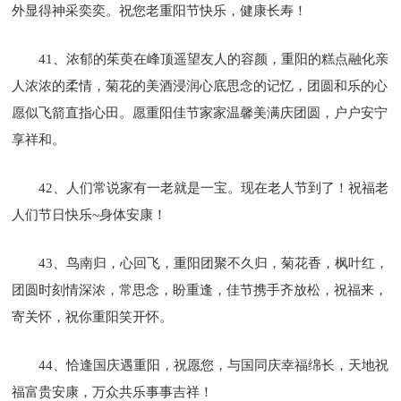
外显得神采奕奕。祝您老重阳节快乐，健康长寿！
41、浓郁的茱萸在峰顶遥望友人的容颜，重阳的糕点融化亲
人浓浓的柔情，菊花的美酒浸润心底思念的记忆，团圆和乐的心
愿似飞箭直指心田。愿重阳佳节家家温馨美满庆团圆，户户安宁
享祥和。
42、人们常说家有一老就是一宝。现在老人节到了！祝福老
人们节日快乐~身体安康！
43、鸟南归，心回飞，重阳团聚不久归，菊花香，枫叶红，
团圆时刻情深浓，常思念，盼重逢，佳节携手齐放松，祝福来，
寄关怀，祝你重阳笑开怀。
44、恰逢国庆遇重阳，祝愿您，与国同庆幸福绵长，天地祝
福富贵安康，万众共乐事事吉祥！