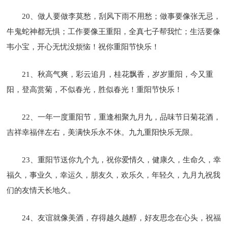
20、做人要做李莫愁，刮风下雨不用愁；做事要像张无忌，
牛鬼蛇神都无惧；工作要像王重阳，全真七子帮我忙；生活要像
韦小宝，开心无忧没烦恼！祝你重阳节快乐！
21、秋高气爽，彩云追月，桂花飘香，岁岁重阳，今又重
阳，登高赏菊，不似春光，胜似春光！重阳节快乐！
22、一年一度重阳节，重逢相聚九月九，品味节日菊花酒，
吉祥幸福伴左右，美满快乐永不休。九九重阳快乐无限。
23、重阳节送你九个九，祝你爱情久，健康久，生命久，幸
福久，事业久，幸运久，朋友久，欢乐久，年轻久，九月九祝我
们的友情天长地久。
24、友谊就像美酒，存得越久越醇，好友思念在心头，祝福