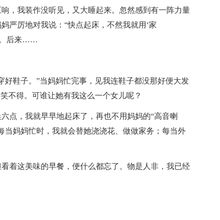
巨响，我装作没听见，又大睡起来。忽然感到有一阵力量
妈严厉地对我说：“快点起床，不然我就用‘家
着。后来……
穿好鞋子。”当妈妈忙完事，见我连鞋子都没那好便大发
哭笑不得。可谁让她有我这么一个女儿呢？
六点，我就早早地起床了，再也不用妈妈的“高音喇
每当妈妈忙时，我就会替她浇浇花、做做家务；每当外
但看着这美味的早餐，便什么都忘了。物是人非，我已经