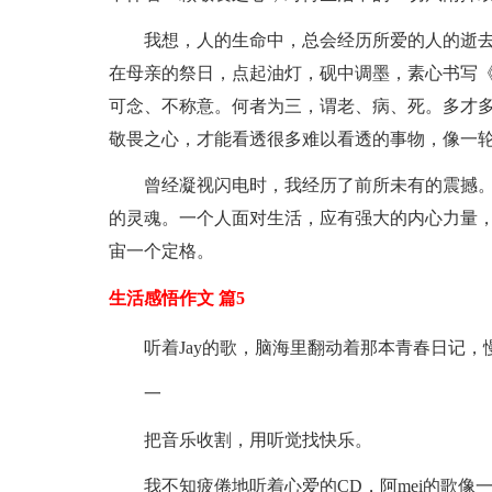
我想，人的生命中，总会经历所爱的人的逝
在母亲的祭日，点起油灯，砚中调墨，素心书写《
可念、不称意。何者为三，谓老、病、死。多才
敬畏之心，才能看透很多难以看透的事物，像一
曾经凝视闪电时，我经历了前所未有的震撼
的灵魂。一个人面对生活，应有强大的内心力量
宙一个定格。
生活感悟作文 篇5
听着Jay的歌，脑海里翻动着那本青春日记
一
把音乐收割，用听觉找快乐。
我不知疲倦地听着心爱的CD，阿mei的歌像