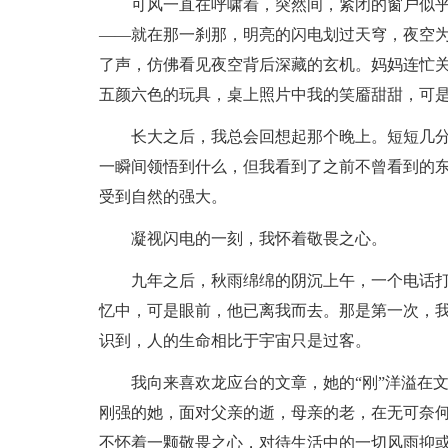
可风一直在呼啸着，突然间，紧闭的窗户似
——就在那一刹那，明亮的闪电划过天穹，夜空
了声，仿佛看见夜空背后深藏的玄机。妈妈连忙
五颜六色的玩具，桌上照片中我的笑靥甜甜，可
长大之后，我总会回想起那个晚上。短短几
一瞬间领悟到什么，但我看到了之前不曾看到的
受到自然的强大。
凝视闪电的一刻，我怀着敬畏之心。
九年之后，秋雨绵绵的阴沉上午，一个电话
忆中，可是眼前，他已离我而去。那是第一次，
识到，人的生命相比于宇宙只是过客。
我向来喜欢龙应台的文章，她的“刚”洋溢在
刚强的她，面对父亲的逝，母亲的老，在无可奈
不怀着一颗敬畏之心，对待生活中的一切风雨抑