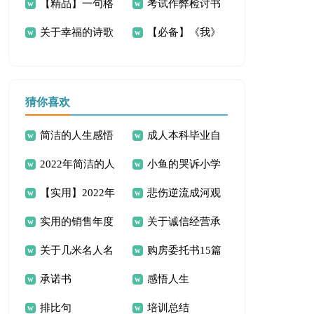
【精品】一句格
考试作弊检讨书
中作文300字八篇
关于幸福的诗歌
【必备】《我》
言作文300字3篇
初中作文300字锦集
5篇
猜你喜欢
简洁的人生感悟
成人本科毕业自
2022年简洁的人
小鱼的哭诉小学
的句子汇编88条
我鉴定
【实用】2022年
悲伤逆流成河观
生感悟句子合集66
作文
实用的销售年度
关于诚信经营承
人生格言座右铭合集
后感
条
关于几米名人名
购房委托书15篇
工作计划4篇
诺书范文汇总六篇
69条
承诺书
感悟人生
言句子30句精选
排比句
培训总结