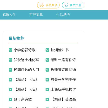
会员登录
会员注册
感悟人生
哲理文章
生活感悟
最新推荐
小学必背诗歌
抽烟检讨书
我爱这土地仿写
感谢一路有你诗
轻叩诗歌的大门
教师节诗歌朗诵
诗歌
歌
【精品】《我》
有关开学初中作
作文300字6篇
稿
【精品】《我》
上课玩手机检讨
初中作文300字6篇
文300字三篇
致母亲诗歌
【精品】英语高
初中作文300字4篇
书