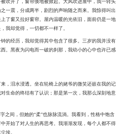
乎被吹开了，窗帘倏地被掀起。大风吹进屋中，我一转头
为之一震，分成两半，剧烈的声响随之而来。我惊得叫出
关上了窗又拉好窗帘。屋内温暖的光依旧，面前仍是一地
是，我却觉得，一切都不一样了。
分钟的经历，我却觉得其中包含了很多。三岁的我并没有
东西。黑夜为闪电而一破的刹那，我幼小的心中也许已感
打来，泪水浸透。坐在轮椅上的姥爷的微笑还嵌在我的记
我对生命的终结有了认识；那是第一次，我那么深刻地意
文字之间，但她的“柔”也脉脉流淌。我看到，性格中饱含
何中开始了对人生的再思考。我渐渐发现，每个人都不得
或尘埃。