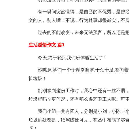
有一瞬间突然懂得，是自己的不优秀，是曾
文的人。别人嘴上不说，行为处事却很诚实，不
过去的不能改变，未来无法预言，所以还是
生活感悟作文 篇3
今天,终于轮到我们班体验生活了!
你瞧,同学们一个个摩拳擦掌,干劲十足,都
捡垃圾！
刚刚拿到这份工作时，我心中还有一丝不屑
垃圾桶吗？更何况，还有那么多环卫工人呢。可
我们小组一共有四人，分别是小刘，小陈，
垃圾到处都是，纸屑随处可见，花丛中布满了零
呀！