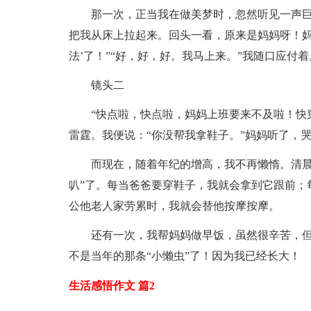
那一次，正当我在做美梦时，忽然听见一声
把我从床上拉起来。回头一看，原来是妈妈呀！妈
法’了！”“好，好，好。我马上来。”我随口应付
镜头二
“快点啦，快点啦，妈妈上班要来不及啦！快
雷霆。我便说：“你没帮我拿鞋子。”妈妈听了，
而现在，随着年纪的增高，我不再懒惰。清晨
叭”了。每当爸爸要穿鞋子，我就会拿到它跟前；
公他老人家劳累时，我就会替他按摩按摩。
还有一次，我帮妈妈做早饭，虽然很辛苦，
不是当年的那条“小懒虫”了！因为我已经长大！
生活感悟作文 篇2