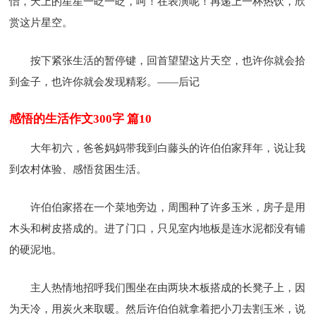
怡，天上的星星一眨一眨，呵！在表演呢！再递上一杯热饮，欣
赏这片星空。
按下紧张生活的暂停键，回首望望这片天空，也许你就会拾
到金子，也许你就会发现精彩。——后记
感悟的生活作文300字 篇10
大年初六，爸爸妈妈带我到白藤头的许伯伯家拜年，说让我
到农村体验、感悟贫困生活。
许伯伯家搭在一个菜地旁边，周围种了许多玉米，房子是用
木头和树皮搭成的。进了门口，只见室内地板是连水泥都没有铺
的硬泥地。
主人热情地招呼我们围坐在由两块木板搭成的长凳子上，因
为天冷，用炭火来取暖。然后许伯伯就拿着把小刀去割玉米，说