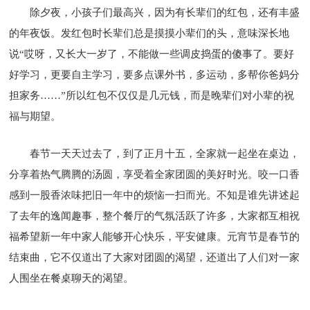
除夕夜，小孩子们最高兴，因为有长辈们的红包，还有丰盛
的年夜饭。发红包时长辈们总是摸摸小辈们的头，意味深长地
说“哎呀，又长大一岁了，不能做一些调皮捣蛋的傻事了。要好
好学习，更要自主学习，要多点课外书，多运动，多帮你爸妈分
担家务……”所以红包不仅仅是几元钱，而是晚辈们对小辈的祝
福与期望。
春节一天天过去了，到了正月十五，全家就一起坐在桌边，
分享着热气腾腾的汤圆，享受着全家团圆的美好时光。咬一口香
感到一股香浓味把旧一年中的烦恼一扫而光。不知是谁先讲述起
了去年的逸闻趣事，整个餐厅的气氛活跃了许多，大家都互相祝
福希望新一年中家人能够开心快乐，平安健康。元宵节是春节的
结束曲，它不仅道出了大家对团圆的渴望，还道出了人们对一家
人围坐在餐桌聊天的渴望。