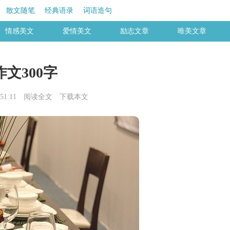
散文随笔
经典语录
词语造句
情感美文
爱情美文
励志文章
唯美文章
文300字
51:11
阅读全文
下载本文