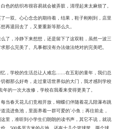
，白色的纺织布很容易就会被弄脏，清理起来太麻烦了。
买了一双。心心念念的期待着，结果，鞋子刚刚到，店里
不想再退回去了，又要重新等那么久。
怎么了，冷静下来想想，还是留下了这双鞋，虽然一波三
苛求那么完美了。凡事都没有办法做法绝对的完美吧。
回忆，学校的生活总让人难忘……在五彩的童年，我们总
一切都那么好奇，走过童话世界似的大门，我才感到学校
去年的一次大改修，学校在我看来变得更美了。
，每当春天花儿们竞相开放，蝴蝶们伴随着花儿陪瀑布跳
道流进鱼池，里面养着一群可爱的`小鱼；再往前走，
到这里，准听到小学生们朗朗的读书声，其它不说，就说
价，500多平方米的占地，还有十几个篮球筐，两个球