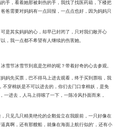
妈的手，看着她那被刺伤的手，我找了找医药箱，下楼把
，爸爸需要对妈妈有一点回报，一点点也好，因为妈妈只
，可是其实妈妈的心，却早已封闭了，只对我们敞开心
所以，我一点都不希望有人继续的伤害她。
，冰雪节冰雪节到底是怎样的呢？带着好奇的心去参观。
催妈妈先买票，巴不得马上进去观看，终于买到票啦，我
，不穿棉妖是不可以进去的，你们去门口拿棉妖，是免
 ，一进去，人马上得嗦了一下，一陈冷风扑面而来，
啦，只见几只精美绝伦的企鹅耸立在我眼前，一只好像在
逼真啊，还有那艘船，就像在海面上航行似的'，还有小