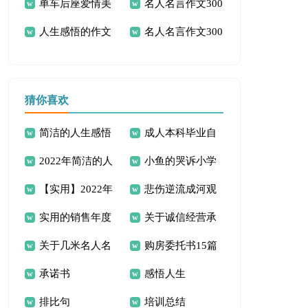
单车后座爱情美
名人名言作文300
文3篇
人生感悟的作文
名人名言作文300
文
字汇总8篇
300字锦集五篇
字集锦4篇
猜你喜欢
简洁的人生感悟
成人本科毕业自
2022年简洁的人
小鱼的哭诉小学
的句子汇编88条
我鉴定
【实用】2022年
悲伤逆流成河观
生感悟句子合集66
作文
实用的销售年度
关于诚信经营承
人生格言座右铭合集
后感
条
关于几米名人名
购房委托书15篇
工作计划4篇
诺书范文汇总六篇
69条
承诺书
感悟人生
言句子30句精选
排比句
培训总结