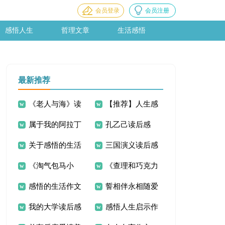
会员登录
会员注册
感悟人生
哲理文章
生活感悟
最新推荐
《老人与海》读
【推荐】人生感
属于我的阿拉丁
孔乙己读后感
书笔记15篇
悟的作文300字汇编
关于感悟的生活
三国演义读后感
神灯爱情美文
十篇
《淘气包马小
《查理和巧克力
作文300字四篇
感悟的生活作文
誓相伴永相随爱
跳》读后感
工厂》读后感
我的大学读后感
感悟人生启示作
300字汇编九篇
情美文