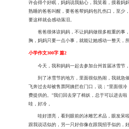
许会得个好眠，妈妈说我贴心，我笑着，摸着妈
熟睡的爸爸叫醒，要爸爸帮妈妈包扎伤口，至少
要这样就会感动落泪。
爸爸很体谅妈妈，不让妈妈做很多粗重的事
胸，妈妈只要一点小事，就能让她感动一整天，
小学作文300字 篇2
今天，我和妈妈一起去参加台州首届冰雪节
到了冰雪节的地方，里面很似热闹，我就急
飞奔过去却被售票阿姨拦在门口，说；“里面很冷
费提供的。”我们回去穿了棉妖，总于可以进去啦
哇，好冷，
哇好漂亮，看到眼前的冰雕艺术品，眼发呆
跟我说话似的，另一只好你像在跟我招手似的，好