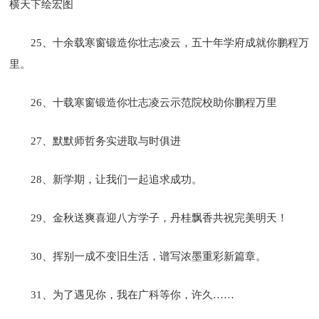
横天下绘宏图
25、十余载寒窗锻造你壮志凌云，五十年学府成就你鹏程万
里。
26、十载寒窗锻造你壮志凌云示范院校助你鹏程万里
27、默默师哲务实进取与时俱进
28、新学期，让我们一起追求成功。
29、金秋送爽喜迎八方学子，丹桂飘香共祝完美明天！
30、挥别一成不变旧生活，谱写浓墨重彩新篇章。
31、为了遇见你，我在广科等你，许久……