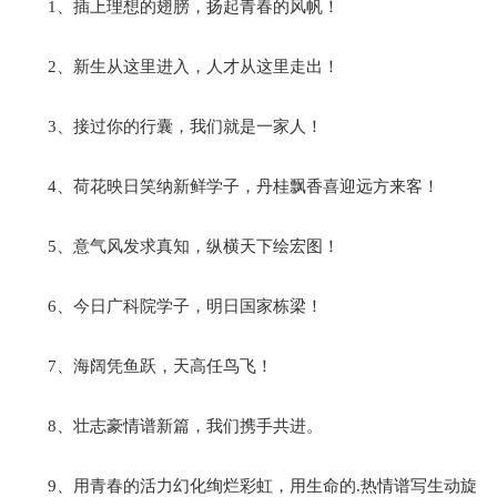
1、插上理想的翅膀，扬起青春的风帆！
2、新生从这里进入，人才从这里走出！
3、接过你的行囊，我们就是一家人！
4、荷花映日笑纳新鲜学子，丹桂飘香喜迎远方来客！
5、意气风发求真知，纵横天下绘宏图！
6、今日广科院学子，明日国家栋梁！
7、海阔凭鱼跃，天高任鸟飞！
8、壮志豪情谱新篇，我们携手共进。
9、用青春的活力幻化绚烂彩虹，用生命的.热情谱写生动旋