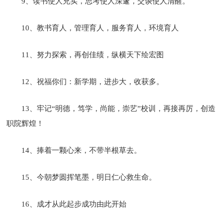
9、读书使人充实，思考使人深邃，交谈使人清醒。
10、教书育人，管理育人，服务育人，环境育人
11、努力探索，再创佳绩，纵横天下绘宏图
12、祝福你们：新学期，进步大，收获多。
13、牢记“明德，笃学，尚能，崇艺”校训，再接再厉，创造
职院辉煌！
14、捧着一颗心来，不带半根草去。
15、今朝梦圆挥笔墨，明日仁心救生命。
16、成才从此起步成功由此开始