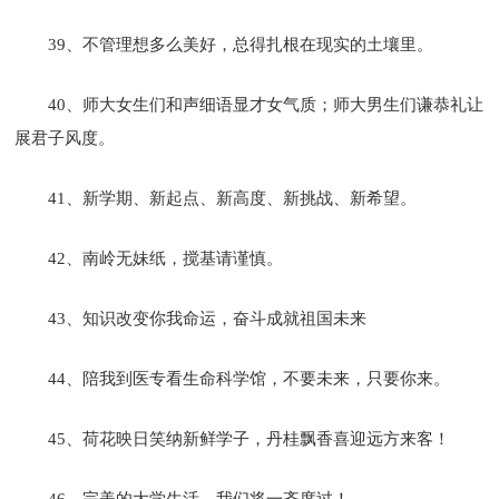
39、不管理想多么美好，总得扎根在现实的土壤里。
40、师大女生们和声细语显才女气质；师大男生们谦恭礼让
展君子风度。
41、新学期、新起点、新高度、新挑战、新希望。
42、南岭无妹纸，搅基请谨慎。
43、知识改变你我命运，奋斗成就祖国未来
44、陪我到医专看生命科学馆，不要未来，只要你来。
45、荷花映日笑纳新鲜学子，丹桂飘香喜迎远方来客！
46、完美的大学生活，我们将一齐度过！