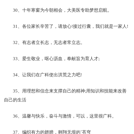
30、十年寒窗为今朝相会，大美医专助梦想启航。
31、各位家长辛苦了，请放心!接过行囊，我们就是一家人!
32、有志者立长志，无志者常立志。
33、爱生敬业，呕心沥血，奉献旨为育人才;
34、让我们在广科使出洪荒之力吧!
35、用理想和信念来支撑自己的精神;用知识和技能来改善
自己的生活
36、温馨与快乐，奋斗与激情，可以，这里很广科。
37、编织有力的翅膀，翱翔无垠的`苍穹