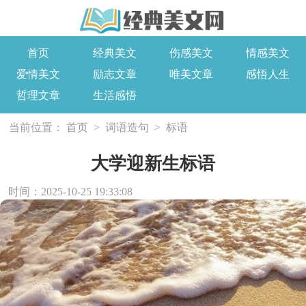
首页
经典美文
伤感美文
情感美文
爱情美文
励志文章
唯美文章
感悟人生
哲理文章
生活感悟
当前位置：
首页
>
词语造句
>
标语
大学迎新生标语
时间：2025-10-25 19:33:08