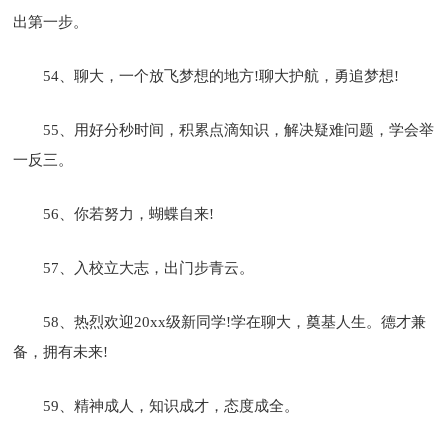
出第一步。
54、聊大，一个放飞梦想的地方!聊大护航，勇追梦想!
55、用好分秒时间，积累点滴知识，解决疑难问题，学会举
一反三。
56、你若努力，蝴蝶自来!
57、入校立大志，出门步青云。
58、热烈欢迎20xx级新同学!学在聊大，奠基人生。德才兼
备，拥有未来!
59、精神成人，知识成才，态度成全。