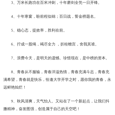
3、万米长跑功在百米冲刺，十年磨剑全凭一日开锋。
4、十年寒窗，盼前程似锦；百日战，誓金榜题名。
5、稳心态，提效率，胜利在前。
6、拧成一股绳，竭尽全力 ，折桂蟾宫，舍我其谁。
7、浪费今天，是明天的遗憾。珍惜现在，是中榜的资本。
8、青春从不服输，青春洋溢热情，青春充满斗志，青春充
满希望，青春就是快乐，恰逢大学开学之时，愿你我的青春，永
远鲜艳灿烂！
9、秋风清爽，天气怡人。又站在了一个新起点，让我们抖
擞精神，奋发图强，创造属于自己的天空吧！