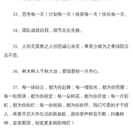
33、思考每一天！计划每一天！收获每一天！快乐每一天。
34、团队成就自我，细节左右失败。
35、人间无莫教之人但恐诚心未至，事里少难为之事须防立
志不坚。
36、树木树人千秋大业，爱国爱校一片丹心。
37、每一抹轻云，都为你起舞；每一缕阳光，都为你照耀；
每一粒雨滴，都为你祝贺；每一朵鲜花，都为你开放；每一片彩
虹，都为你灿烂；每一份祝福，都为你欢呼。我们可爱的才子骄
人，将要开启大学生活的新旅航，愿你掌声鲜花不断，抖擞精
神，奋发图强，创造更多精彩绚烂！