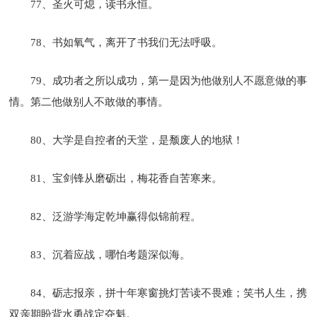
77、圣火可熄，读书永恒。
78、书如氧气，离开了书我们无法呼吸。
79、成功者之所以成功，第一是因为他做别人不愿意做的事
情。第二他做别人不敢做的事情。
80、大学是自控者的天堂，是颓废人的地狱！
81、宝剑锋从磨砺出，梅花香自苦寒来。
82、泛游学海定乾坤赢得似锦前程。
83、沉着应战，哪怕考题深似海。
84、砺志报亲，拼十年寒窗挑灯苦读不畏难；笑书人生，携
双亲期盼背水勇战定夺魁。