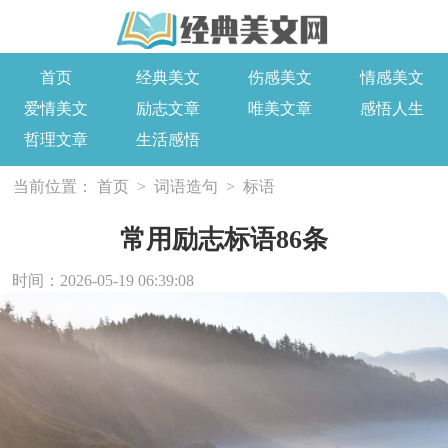
首页
经典美文
伤感美文
情感美文
爱情美文
励志文章
唯美文章
感悟人生
哲理文章
生活感悟
当前位置：
首页
>
词语造句
>
标语
常用励志标语86条
时间：2026-05-19 06:39:08