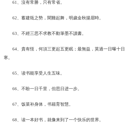
61、沒有常勝，只有常省。
62、蓄建瓴之勢，聞雞起舞，明歲金秋揚眉時。
63、不經三思不求教不動筆墨不讀書。
64、貴有恆，何須三更起五更眠；最無益，莫過一日曝十日
寒。
65、读书能享受人生五味。
66、不盼一日千里，但思日进一步。
67、饭菜补身体，书籍育智慧。
68、读一本好书，就像来到了一个快乐的世界。