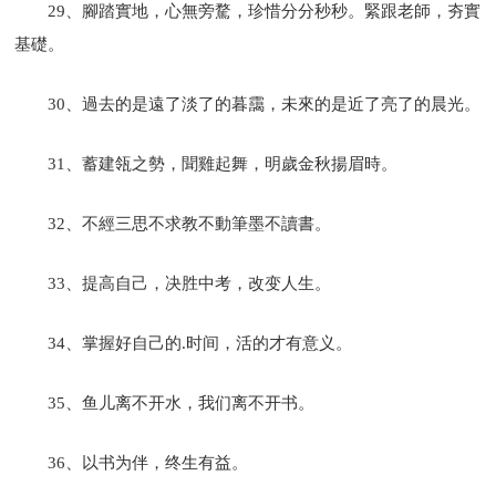
29、腳踏實地，心無旁騖，珍惜分分秒秒。緊跟老師，夯實
基礎。
30、過去的是遠了淡了的暮靄，未來的是近了亮了的晨光。
31、蓄建瓴之勢，聞雞起舞，明歲金秋揚眉時。
32、不經三思不求教不動筆墨不讀書。
33、提高自己，决胜中考，改变人生。
34、掌握好自己的.时间，活的才有意义。
35、鱼儿离不开水，我们离不开书。
36、以书为伴，终生有益。