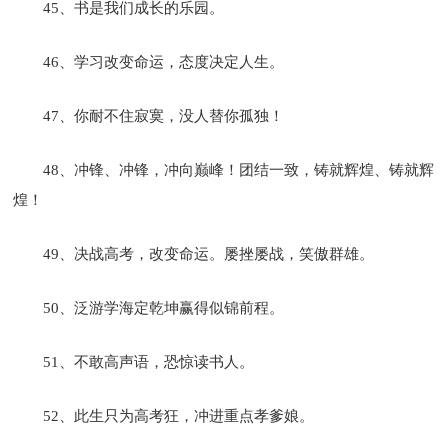
45、书是我们成长的乐园。
46、学习改变命运，态度决定人生。
47、你耐不住寂寞，没人替你孤独！
48、冲锋、冲锋，冲向巅峰！团结一致，铸就辉煌、铸就辉
煌！
49、决战高考，改变命运。屡挫屡战，笑傲群雄。
50、泛游学海定乾坤赢得似锦前程。
51、不敢高声语，恐惊读书人。
52、此生只为高考狂，冲进重点孝爹娘。