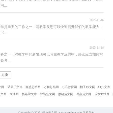
...
2025-11-16
教学是重要的工作之一，写教学反思可以快速提升我们的教学能力，
...
2025-11-16
任务之一，对教学中的新发现可以写在教学反思中，那么应当如何写
考...
尾页
文网
采果子文库
辉盛总结网
万和总结网
心凡教育网
柚子职文网
纽扣文库
范文网
大通网
杨嘉莺文库
智能范文网
微蕲范文网
岳嘉范文网
乐家女性网
Copyright © 2025
经典美文网
www.anydrag.com 版权所有