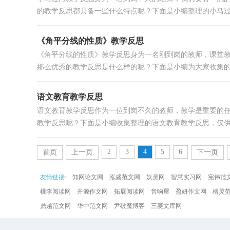
的教学反思都具备一些什么特点呢？下面是小编整理的小马过河
《角平分线的性质》教学反思
《角平分线的性质》教学反思身为一名刚到岗的教师，课堂
那么优秀的教学反思是什么样的呢？下面是小编为大家收集的《
语文教育教学反思
语文教育教学反思作为一位到岗不久的教师，教学是重要的
教学反思呢？下面是小编收集整理的语文教育教学反思，仅供参
2
3
4
5
6
首页
上一页
下一页
友情链接
:
知网论文网
泓盛范文网
妖灵网
智慧实习网
宪伟范
桃李阅读网
开源作文网
拓展阅读网
音响屋
盈妍作文网
格灵
鼎越范文网
华中范文网
尹破魔博客
三菱文库网