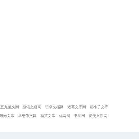
五九范文网
微讯文档网
玥卓文档网
诸葛文库网
明小子文库
阳光文库
卓思作文网
精英文库
优写网
书童网
爱美女性网