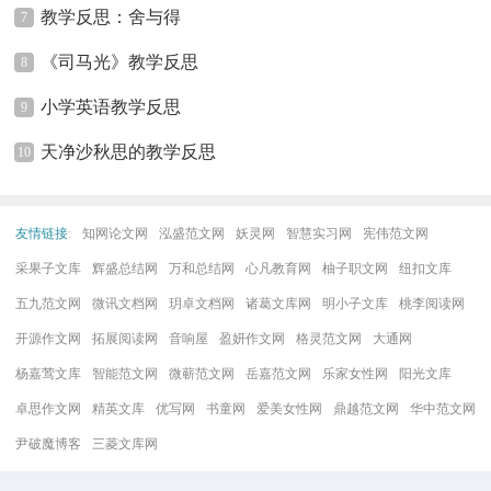
教学反思：舍与得
7
《司马光》教学反思
8
小学英语教学反思
9
天净沙秋思的教学反思
10
友情链接
:
知网论文网
泓盛范文网
妖灵网
智慧实习网
宪伟范文网
采果子文库
辉盛总结网
万和总结网
心凡教育网
柚子职文网
纽扣文库
五九范文网
微讯文档网
玥卓文档网
诸葛文库网
明小子文库
桃李阅读网
开源作文网
拓展阅读网
音响屋
盈妍作文网
格灵范文网
大通网
杨嘉莺文库
智能范文网
微蕲范文网
岳嘉范文网
乐家女性网
阳光文库
卓思作文网
精英文库
优写网
书童网
爱美女性网
鼎越范文网
华中范文网
尹破魔博客
三菱文库网