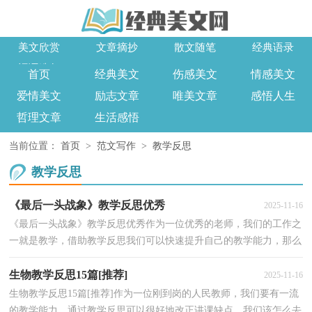
美文欣赏
文章摘抄
散文随笔
经典语录
词语造句
首页
经典美文
伤感美文
情感美文
爱情美文
励志文章
唯美文章
感悟人生
哲理文章
生活感悟
当前位置：
首页
>
范文写作
>
教学反思
教学反思
《最后一头战象》教学反思优秀
2025-11-16
《最后一头战象》教学反思优秀作为一位优秀的老师，我们的工作之
一就是教学，借助教学反思我们可以快速提升自己的教学能力，那么
问题来了，教学反思应该怎么写？以下是小编为大家整理...
生物教学反思15篇[推荐]
2025-11-16
生物教学反思15篇[推荐]作为一位刚到岗的人民教师，我们要有一流
的教学能力，通过教学反思可以很好地改正讲课缺点，我们该怎么去