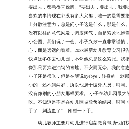
要出去，都急得直跺脚。"要出去，要出去，我要
喜欢的事情现在都没有多大兴趣，唯一的是需要
上分散注意力，总是问小子这是什么，那是什么
没有以往的意气风发，调皮淘气，而是紧紧地抱
小公园。我们玩了一会。小子兴致一直非常谨慎
心，而是远远的看着。20xx最新幼儿教育实习报告
快点送冬冬去幼儿园，不然他总是这么紧张。我
像那只要掉进油锅的青蛙。不安而无奈。我的意
小子还是很乖，但是在我说byebye，转身的一
小的，还不到两岁，所以他属于编外人员，呵呵。
没有像别的小朋友那样要求。 小子在幼儿园最大
吃。不知道是不是在幼儿园被欺负的结果。呵呵 小
手了，剌流血了"==刚碰一下手。
幼儿教师主要对幼儿进行启蒙教育帮助他们