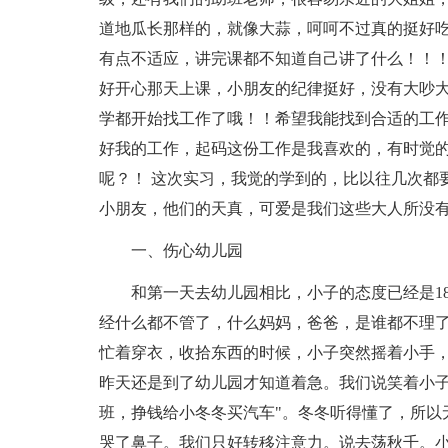
道地瓜长那样的，就像大蒜，呵呵不过真的挺好
有点不适应，讲完课都不知道自己讲了什么！！！
好开心那天上课，小朋友的纪律挺好，没有大吵大闹
学都开始找工作了哦！！希望我能找到合适的工
好我的工作，起码这份工作是我喜欢的，有时觉的
呢？！ 这次实习，我觉的学到的，比以往几次都
小朋友，他们的天真，可爱是我们这些大人所没
一、伤心幼儿园
和第一天去幼儿园相比，小子的态度已经是1
经什么都不管了，什么妈妈，爸爸，是谁都不理
忙着穿衣，收拾东西的时候，小子突然摇着小手，
昨天还是到了幼儿园才知道着急。我们说笑着小子
班，挣钱给小冬冬买汽车"。冬冬听得懂了，所以
哭了鼻子。我们只好转移注意力。说去荡秋千。