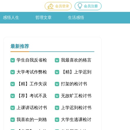
会员登录
会员注册
感悟人生
哲理文章
生活感悟
最新推荐
学生自我反省检
我最喜欢的格言
大学考试作弊检
【精】上学迟到
讨书
作文(15篇)
【精】工作失误
打架的检讨书
讨书
检讨书
【荐】考试不及
无故旷工检讨书
检讨书
上课讲话检讨书
上学迟到检讨书
格检讨书
我喜欢的一则格
大学生逃课检讨