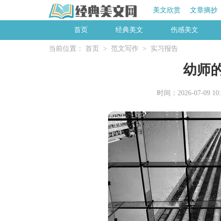
美文欣赏
文章摘抄
首页
经典美文
伤感美文
当前位置：
首页
>
范文写作
>
实习报告
幼师
时间：2026-07-09 10: