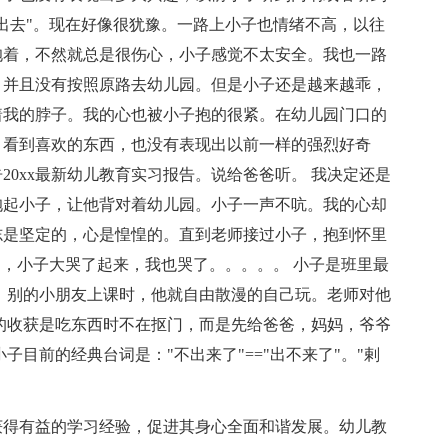
出去"。现在好像很犹豫。一路上小子也情绪不高，以往
抱着，不然就总是很伤心，小子感觉不太安全。我也一路
。并且没有按照原路去幼儿园。但是小子还是越来越乖，
着我的脖子。我的心也被小子抱的很紧。在幼儿园门口的
，看到喜欢的东西，也没有表现出以前一样的强烈好奇
20xx最新幼儿教育实习报告。说给爸爸听。 我决定还是
抱起小子，让他背对着幼儿园。小子一声不吭。我的心却
志是坚定的，心是惶惶的。直到老师接过小子，抱到怀里
刹那，小子大哭了起来，我也哭了。。。。。 小子是班里最
 别的小朋友上课时，他就自由散漫的自己玩。老师对他
的收获是吃东西时不在抠门，而是先给爸爸，妈妈，爷爷
子目前的经典台词是："不出来了"=="出不来了"。"剌
获得有益的学习经验，促进其身心全面和谐发展。幼儿教