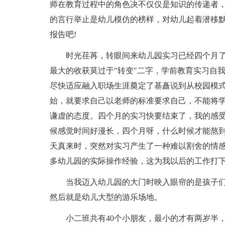
师在教育过程中的角色决不仅仅是知识的传递者
的言行举止是幼儿模仿的榜样，对幼儿起着潜移
报告吧!
时光荏苒，转眼间来幼儿园实习已经四个月
最大的收获莫过于"转变"二字，学前教育实习自
尽快适应融入职场生涯奠定了基矗说到从校园模
始，就要求自己以老师的标准要求自己，不能将
谦虚的态度。四个月的实习快要结束了，我的感受
候感觉时间好漫长，四个月呀，什么时候才能熬
天真来时，突然对实习产生了一种难以割舍的情
多幼儿园的实际操作经验，这为我以后的工作打
当我迈入幼儿园的大门时映入眼帘的是孩子
然后就是幼儿大型的游乐场地。
小二班共有40个小朋友，最小的才有两岁半