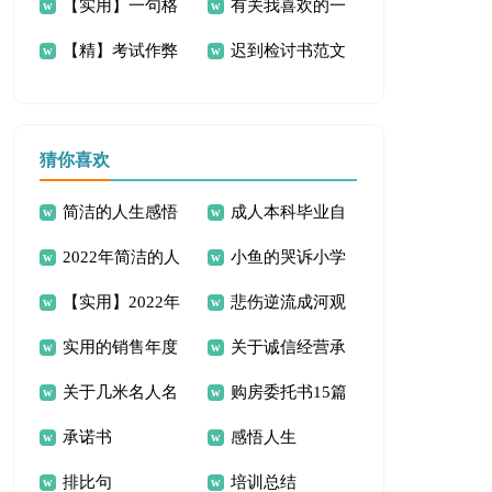
【实用】一句格
有关我喜欢的一
言作文集锦15篇
书
【精】考试作弊
迟到检讨书范文
言给我的启示作文
则格言作文300字集
检讨书14篇
300字4篇
合十篇
猜你喜欢
简洁的人生感悟
成人本科毕业自
2022年简洁的人
小鱼的哭诉小学
的句子汇编88条
我鉴定
【实用】2022年
悲伤逆流成河观
生感悟句子合集66
作文
实用的销售年度
关于诚信经营承
人生格言座右铭合集
后感
条
关于几米名人名
购房委托书15篇
工作计划4篇
诺书范文汇总六篇
69条
承诺书
感悟人生
言句子30句精选
排比句
培训总结