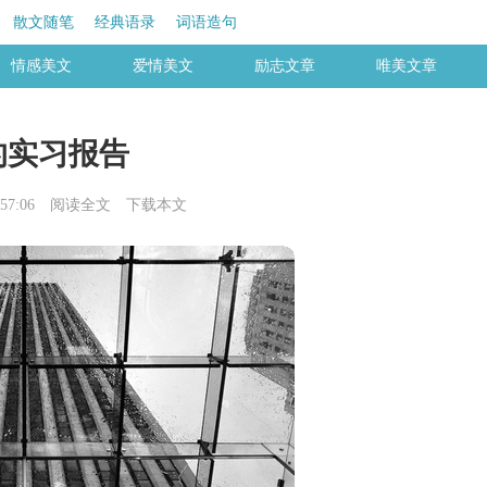
散文随笔
经典语录
词语造句
情感美文
爱情美文
励志文章
唯美文章
的实习报告
57:06
阅读全文
下载本文