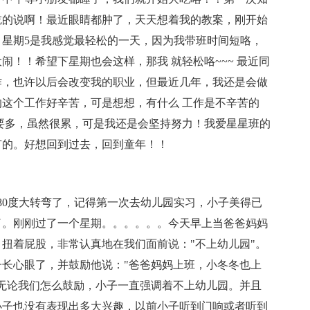
吃的说啊！最近眼睛都肿了，天天想着我的教案，刚开始
星期5是我感觉最轻松的一天，因为我带班时间短咯，
！！希望下星期也会这样，那我 就轻松咯~~~ 最近同
作，也许以后会改变我的职业，但最近几年，我还是会做
这个工作好辛苦，可是想想，有什么 工作是不辛苦的
要多，虽然很累，可是我还是会坚持努力！我爱星星班的
有的。好想回到过去，回到童年！！
80度大转弯了，记得第一次去幼儿园实习，小子美得已
了。刚刚过了一个星期。。。。。。今天早上当爸爸妈妈
扭着屁股，非常认真地在我们面前说："不上幼儿园"。
长心眼了，并鼓励他说："爸爸妈妈上班，小冬冬也上
无论我们怎么鼓励，小子一直强调着不上幼儿园。并且
小子也没有表现出多大兴趣，以前小子听到门响或者听到