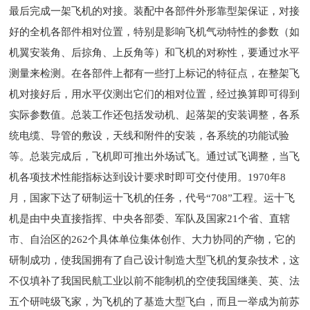
最后完成一架飞机的对接。装配中各部件外形靠型架保证，对接
好的全机各部件相对位置，特别是影响飞机气动特性的参数（如
机翼安装角、后掠角、上反角等）和飞机的对称性，要通过水平
测量来检测。在各部件上都有一些打上标记的特征点，在整架飞
机对接好后，用水平仪测出它们的相对位置，经过换算即可得到
实际参数值。总装工作还包括发动机、起落架的安装调整，各系
统电缆、导管的敷设，天线和附件的安装，各系统的功能试验
等。总装完成后，飞机即可推出外场试飞。通过试飞调整，当飞
机各项技术性能指标达到设计要求时即可交付使用。1970年8
月，国家下达了研制运十飞机的任务，代号“708”工程。运十飞
机是由中央直接指挥、中央各部委、军队及国家21个省、直辖
市、自治区的262个具体单位集体创作、大力协同的产物，它的
研制成功，使我国拥有了自己设计制造大型飞机的复杂技术，这
不仅填补了我国民航工业以前不能制机的空使我国继美、英、法
五个研吨级飞家，为飞机的了基造大型飞白，而且一举成为前苏