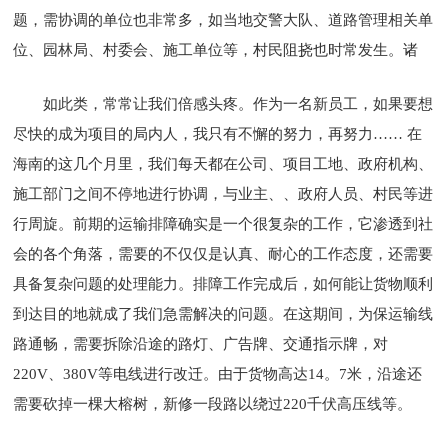
题，需协调的单位也非常多，如当地交警大队、道路管理相关单
位、园林局、村委会、施工单位等，村民阻挠也时常发生。诸
如此类，常常让我们倍感头疼。作为一名新员工，如果要想
尽快的成为项目的局内人，我只有不懈的努力，再努力…… 在
海南的这几个月里，我们每天都在公司、项目工地、政府机构、
施工部门之间不停地进行协调，与业主、、政府人员、村民等进
行周旋。前期的运输排障确实是一个很复杂的工作，它渗透到社
会的各个角落，需要的不仅仅是认真、耐心的工作态度，还需要
具备复杂问题的处理能力。排障工作完成后，如何能让货物顺利
到达目的地就成了我们急需解决的问题。在这期间，为保运输线
路通畅，需要拆除沿途的路灯、广告牌、交通指示牌，对
220V、380V等电线进行改迁。由于货物高达14。7米，沿途还
需要砍掉一棵大榕树，新修一段路以绕过220千伏高压线等。