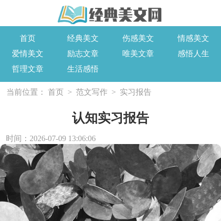
首页
经典美文
伤感美文
情感美文
爱情美文
励志文章
唯美文章
感悟人生
哲理文章
生活感悟
当前位置：
首页
>
范文写作
>
实习报告
认知实习报告
时间：2026-07-09 13:06:06