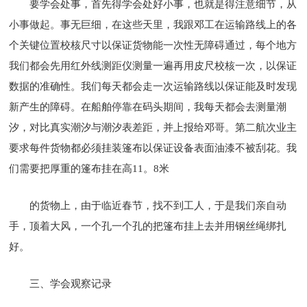
要学会处事，首先得学会处好小事，也就是得注意细节，从
小事做起。事无巨细，在这些天里，我跟邓工在运输路线上的各
个关键位置校核尺寸以保证货物能一次性无障碍通过，每个地方
我们都会先用红外线测距仪测量一遍再用皮尺校核一次，以保证
数据的准确性。我们每天都会走一次运输路线以保证能及时发现
新产生的障碍。在船舶停靠在码头期间，我每天都会去测量潮
汐，对比真实潮汐与潮汐表差距，并上报给邓哥。第二航次业主
要求每件货物都必须挂装篷布以保证设备表面油漆不被刮花。我
们需要把厚重的篷布挂在高11。8米
的货物上，由于临近春节，找不到工人，于是我们亲自动
手，顶着大风，一个孔一个孔的把篷布挂上去并用钢丝绳绑扎
好。
三、学会观察记录