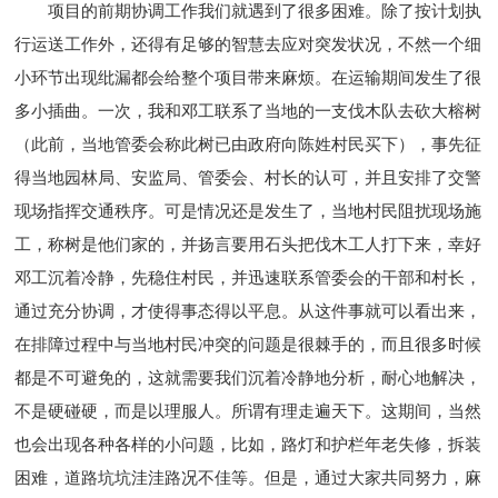
项目的前期协调工作我们就遇到了很多困难。除了按计划执
行运送工作外，还得有足够的智慧去应对突发状况，不然一个细
小环节出现纰漏都会给整个项目带来麻烦。在运输期间发生了很
多小插曲。一次，我和邓工联系了当地的一支伐木队去砍大榕树
（此前，当地管委会称此树已由政府向陈姓村民买下），事先征
得当地园林局、安监局、管委会、村长的认可，并且安排了交警
现场指挥交通秩序。可是情况还是发生了，当地村民阻扰现场施
工，称树是他们家的，并扬言要用石头把伐木工人打下来，幸好
邓工沉着冷静，先稳住村民，并迅速联系管委会的干部和村长，
通过充分协调，才使得事态得以平息。从这件事就可以看出来，
在排障过程中与当地村民冲突的问题是很棘手的，而且很多时候
都是不可避免的，这就需要我们沉着冷静地分析，耐心地解决，
不是硬碰硬，而是以理服人。所谓有理走遍天下。这期间，当然
也会出现各种各样的小问题，比如，路灯和护栏年老失修，拆装
困难，道路坑坑洼洼路况不佳等。但是，通过大家共同努力，麻